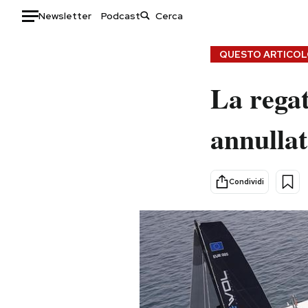
Newsletter
Podcast
Auto
QUESTO ARTICOLO
HOME
La regat
Italia
Moda
annullat
Mondo
Libri
Politica
Consumismi
Tecnologia
Storie/Idee
Condividi
Internet
Ok Boomer!
Scienza
Media
Cultura
Europa
Economia
Altrecose
Sport
Mondiali calcio 2026