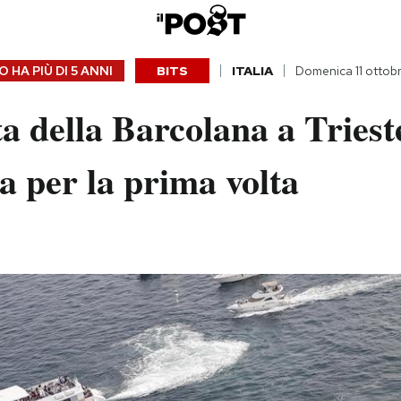
 HA PIÙ DI
5 ANNI
BITS
ITALIA
Domenica 11 ottob
a della Barcolana a Trieste
a per la prima volta