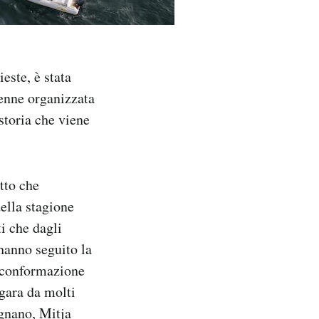
este, è stata
venne organizzata
storia che viene
tto che
ella stagione
i che dagli
 hanno seguito la
e conformazione
 gara da molti
ignano, Mitja