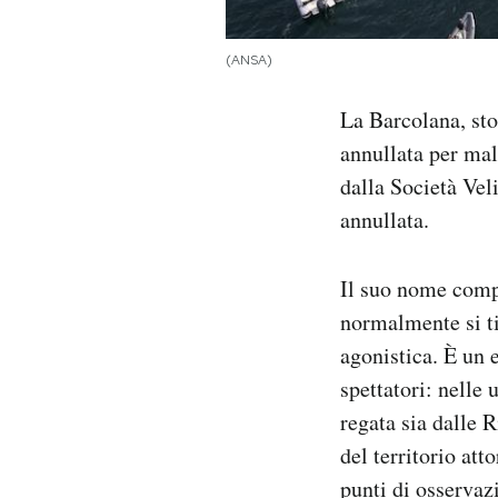
Notifiche mobile
Regala il Post
(ANSA)
Hai bisogno di aiuto?
Esci
La Barcolana, sto
annullata per mal
dalla Società Vel
annullata.
Il suo nome comp
normalmente si ti
agonistica. È un 
spettatori: nelle
regata sia dalle 
del territorio att
punti di osservaz