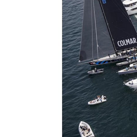
PODCAST
NEWSLETTER
I MIEI PREFERITI
SHOP
CALENDARIO
AREA PERSONALE
Area Personale
Newsletter