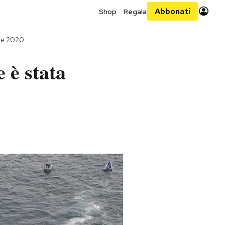
Abbonati
Shop
Regala
re 2020
 è stata