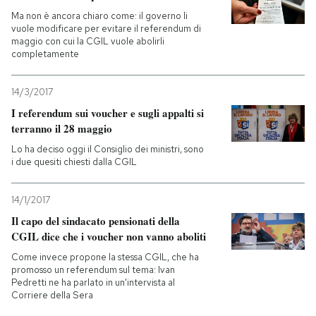
Ma non è ancora chiaro come: il governo li
PODCAST
vuole modificare per evitare il referendum di
maggio con cui la CGIL vuole abolirli
completamente
NEWSLETTER
14/3/2017
I referendum sui voucher e sugli appalti si
I MIEI PREFERITI
terranno il 28 maggio
Lo ha deciso oggi il Consiglio dei ministri, sono
i due quesiti chiesti dalla CGIL
SHOP
14/1/2017
CALENDARIO
Il capo del sindacato pensionati della
CGIL dice che i voucher non vanno aboliti
Come invece propone la stessa CGIL, che ha
AREA PERSONALE
promosso un referendum sul tema: Ivan
Pedretti ne ha parlato in un'intervista al
Entra
Corriere della Sera