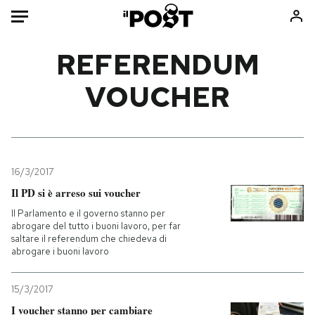
Auto
REFERENDUM
VOUCHER
HOME
Italia
Moda
Mondo
Libri
Politica
Consumismi
16/3/2017
Tecnologia
Storie/Idee
Il PD si è arreso sui voucher
Internet
Ok Boomer!
Il Parlamento e il governo stanno per
Scienza
Media
abrogare del tutto i buoni lavoro, per far
saltare il referendum che chiedeva di
Cultura
Europa
abrogare i buoni lavoro
Economia
Altrecose
Sport
Mondiali calcio 2026
15/3/2017
I voucher stanno per cambiare