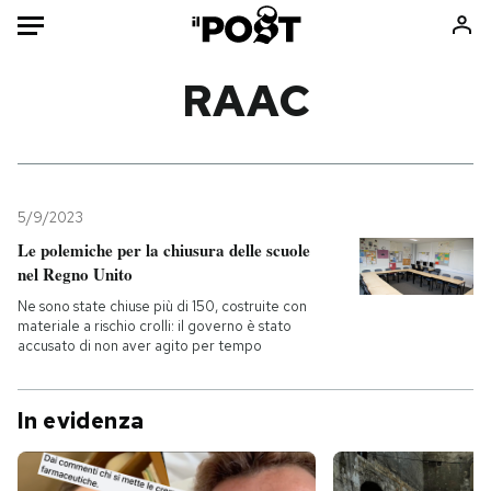
Auto
RAAC
HOME
Italia
Moda
Mondo
Libri
5/9/2023
Politica
Consumismi
Le polemiche per la chiusura delle scuole
nel Regno Unito
Tecnologia
Storie/Idee
Ne sono state chiuse più di 150, costruite con
Internet
Ok Boomer!
materiale a rischio crolli: il governo è stato
Scienza
Media
accusato di non aver agito per tempo
Cultura
Europa
Economia
Altrecose
In evidenza
Sport
Mondiali calcio 2026