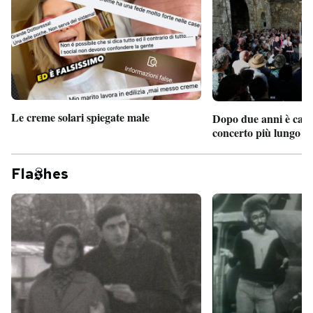
PODCAST
NEWSLETTER
Le creme solari spiegate male
Dopo due anni è camb
I MIEI PREFERITI
concerto più lungo d
SHOP
Fla
hes
CALENDARIO
AREA PERSONALE
Entra