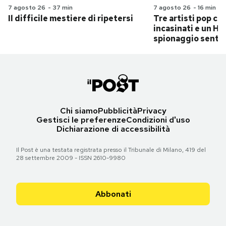
7 agosto 26
-
37 min
7 agosto 26
-
16 min
Il difficile mestiere di ripetersi
Tre artisti pop ch
incasinati e un Hit
spionaggio senti
Chi siamo
Pubblicità
Privacy
Gestisci le preferenze
Condizioni d'uso
Dichiarazione di accessibilità
Il Post è una testata registrata presso il Tribunale di Milano, 419 del
28 settembre 2009 - ISSN 2610-9980
Abbonati