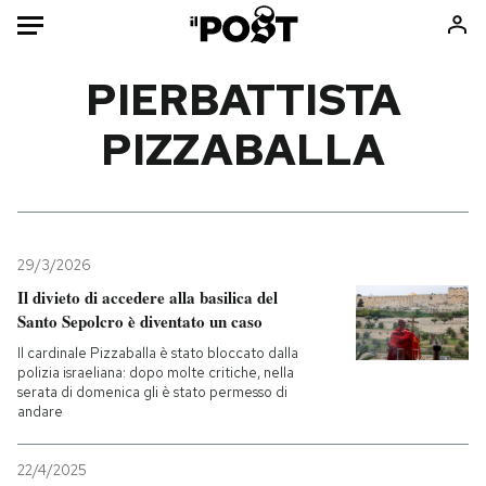
Auto
PIERBATTISTA
PIZZABALLA
HOME
Italia
Moda
Mondo
Libri
Politica
Consumismi
29/3/2026
Tecnologia
Storie/Idee
Il divieto di accedere alla basilica del
Internet
Ok Boomer!
Santo Sepolcro è diventato un caso
Scienza
Media
Il cardinale Pizzaballa è stato bloccato dalla
Cultura
Europa
polizia israeliana: dopo molte critiche, nella
serata di domenica gli è stato permesso di
Economia
Altrecose
andare
Sport
Mondiali calcio 2026
22/4/2025