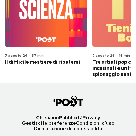
7 agosto 26
-
37 min
7 agosto 26
-
16 min
Il difficile mestiere di ripetersi
Tre artisti pop ch
incasinati e un Hit
spionaggio senti
Chi siamo
Pubblicità
Privacy
Gestisci le preferenze
Condizioni d'uso
Dichiarazione di accessibilità