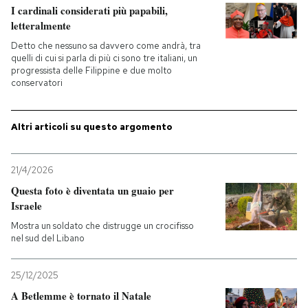
I cardinali considerati più papabili,
letteralmente
PODCAST
Detto che nessuno sa davvero come andrà, tra
quelli di cui si parla di più ci sono tre italiani, un
progressista delle Filippine e due molto
NEWSLETTER
conservatori
I MIEI PREFERITI
Altri articoli su questo argomento
SHOP
21/4/2026
Questa foto è diventata un guaio per
Israele
CALENDARIO
Mostra un soldato che distrugge un crocifisso
nel sud del Libano
AREA PERSONALE
25/12/2025
Entra
A Betlemme è tornato il Natale