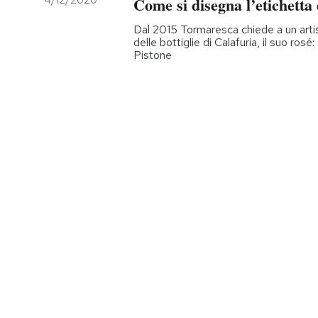
4/12/2020
Come si disegna l’etichetta 
PODCAST
Dal 2015 Tormaresca chiede a un artist
delle bottiglie di Calafuria, il suo rosé
Pistone
NEWSLETTER
I MIEI PREFERITI
SHOP
CALENDARIO
AREA PERSONALE
Entra