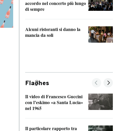
accordo nel concerto più lungo
di sempre
Il ci
parla
Alcuni ristoranti si danno la
nessu
mancia da soli
Fla
hes
Il video di Francesco Guccini
Sulla
con l’eskimo «a Santa Lucia»
vorti
nel 1965
veder
Il particolare rapporto tra
La ve