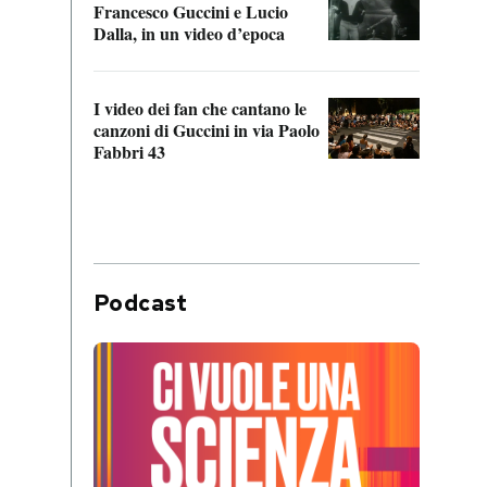
Francesco Guccini e Lucio
“Loco
Dalla, in un video d’epoca
Franc
I video dei fan che cantano le
Il de
canzoni di Guccini in via Paolo
Edoar
Fabbri 43
cappi
Podcast