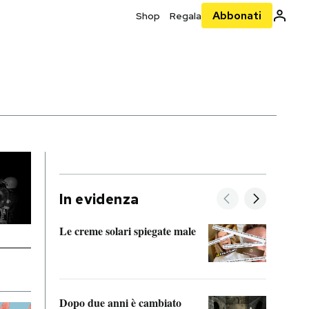
Abbonati
Shop
Regala
In evidenza
Le creme solari spiegate male
FitAc
guerr
Dopo due anni è cambiato
A cos