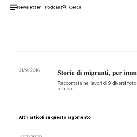
Newsletter
Podcast
Auto
HOME
Italia
Moda
Mondo
Libri
Politica
Consumismi
21/9/2016
Storie di migranti, per imm
Tecnologia
Storie/Idee
Raccontate nei lavori di 9 diversi foto
Internet
Ok Boomer!
ottobre
Scienza
Media
Cultura
Europa
Economia
Altrecose
Altri articoli su questo argomento
Sport
Mondiali calcio 2026