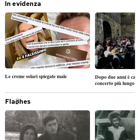
In evidenza
Le creme solari spiegate male
Dopo due anni è camb
concerto più lungo d
Fla
hes