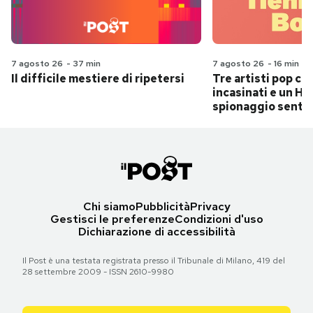
7 agosto 26
-
37 min
7 agosto 26
-
16 min
Il difficile mestiere di ripetersi
Tre artisti pop ch
incasinati e un Hit
spionaggio senti
Chi siamo
Pubblicità
Privacy
Gestisci le preferenze
Condizioni d'uso
Dichiarazione di accessibilità
Il Post è una testata registrata presso il Tribunale di Milano, 419 del
28 settembre 2009 - ISSN 2610-9980