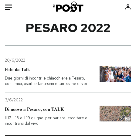
Auto
PESARO 2022
HOME
Italia
Moda
Mondo
Libri
20/6/2022
Politica
Consumismi
Foto da Talk
Tecnologia
Storie/Idee
Due giorni di incontri e chiacchiere a Pesaro,
con amici, ospiti e tantissimi e tantissime di voi
Internet
Ok Boomer!
Scienza
Media
3/6/2022
Cultura
Europa
Di nuovo a Pesaro, con TALK
Economia
Altrecose
Il 17, il 18 e il 19 giugno: per parlare, ascoltare e
Sport
Mondiali calcio 2026
incontrarsi dal vivo.