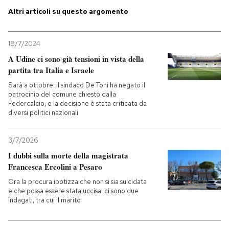
Altri articoli su questo argomento
PODCAST
18/7/2024
NEWSLETTER
A Udine ci sono già tensioni in vista della
partita tra Italia e Israele
Sarà a ottobre: il sindaco De Toni ha negato il
I MIEI PREFERITI
patrocinio del comune chiesto dalla
Federcalcio, e la decisione è stata criticata da
diversi politici nazionali
SHOP
3/7/2026
I dubbi sulla morte della magistrata
CALENDARIO
Francesca Ercolini a Pesaro
Ora la procura ipotizza che non si sia suicidata
AREA PERSONALE
e che possa essere stata uccisa: ci sono due
indagati, tra cui il marito
Entra