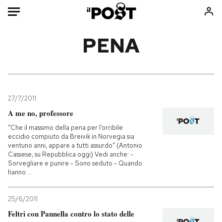
Auto
PENA
HOME
Italia
Moda
Mondo
Libri
27/7/2011
Politica
Consumismi
A me no, professore
Tecnologia
Storie/Idee
“Che il massimo della pena per l’orribile
eccidio compiuto da Breivik in Norvegia sia
Internet
Ok Boomer!
ventuno anni, appare a tutti assurdo” (Antonio
Scienza
Media
Cassese, su Repubblica oggi) Vedi anche: -
Sorvegliare e punire - Sono seduto - Quando
Cultura
Europa
hanno ...
Economia
Altrecose
Sport
Mondiali calcio 2026
25/6/2011
Feltri con Pannella contro lo stato delle