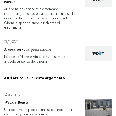
carceri
«La pena deve servire a emendare
PODCAST
(rieducare) e non può trasformarsi in una sorta
di vendetta contro il reo», scrive oggi sul
Giornale appoggiando la richiesta di
NEWSLETTER
un'amnistia
13/4/2011
I MIEI PREFERITI
A cosa serve la prescrizione
Lo spiega Michele Ainis, con un esemplare
articolo sul senso della pena
SHOP
Altri articoli su questo argomento
CALENDARIO
12 giorni fa
AREA PERSONALE
Weekly Beasts
Entra
Un riccio molto piccolo, un assiolo indiano e il
gatto Larry con la sua preda