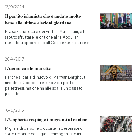
12/9/2024
PODCAST
Il partito islamista che è andato molto
bene alle ultime elezioni giordane
È la sezione locale dei Fratelli Musulmani, e ha
NEWSLETTER
saputo sfruttare le critiche al re Abdullah II,
ritenuto troppo vicino all'Occidente e a Israele
I MIEI PREFERITI
20/4/2017
L’uomo con le manette
SHOP
Perché si parla di nuovo di Marwan Barghouti,
uno dei più popolari e ambiziosi politici
palestinesi, ma che ha alle spalle un passato
CALENDARIO
pesante
16/9/2015
AREA PERSONALE
L’Ungheria respinge i migranti al confine
Entra
Migliaia di persone bloccate in Serbia sono
state respinte con i gas lacrimogeni; alcuni