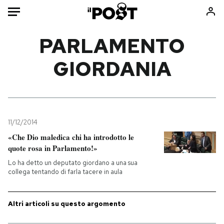
Auto
PARLAMENTO
GIORDANIA
HOME
Italia
Moda
Mondo
Libri
Politica
Consumismi
11/12/2014
Tecnologia
Storie/Idee
«Che Dio maledica chi ha introdotto le
Internet
Ok Boomer!
quote rosa in Parlamento!»
Scienza
Media
Lo ha detto un deputato giordano a una sua
Cultura
Europa
collega tentando di farla tacere in aula
Economia
Altrecose
Sport
Mondiali calcio 2026
Altri articoli su questo argomento