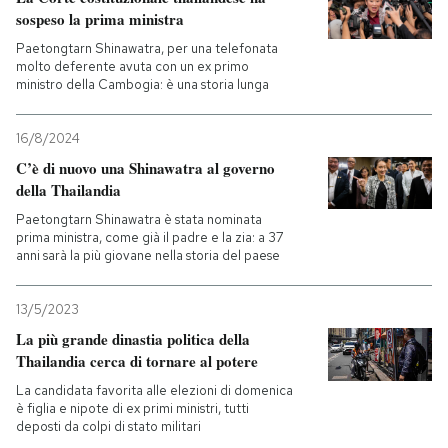
sospeso la prima ministra
PODCAST
Paetongtarn Shinawatra, per una telefonata
molto deferente avuta con un ex primo
ministro della Cambogia: è una storia lunga
NEWSLETTER
16/8/2024
C’è di nuovo una Shinawatra al governo
I MIEI PREFERITI
della Thailandia
Paetongtarn Shinawatra è stata nominata
prima ministra, come già il padre e la zia: a 37
SHOP
anni sarà la più giovane nella storia del paese
CALENDARIO
13/5/2023
La più grande dinastia politica della
Thailandia cerca di tornare al potere
AREA PERSONALE
La candidata favorita alle elezioni di domenica
è figlia e nipote di ex primi ministri, tutti
Entra
deposti da colpi di stato militari