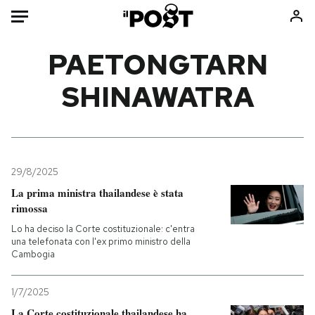
Auto
PAETONGTARN
SHINAWATRA
HOME
Italia
Moda
Mondo
Libri
Politica
Consumismi
29/8/2025
Tecnologia
Storie/Idee
La prima ministra thailandese è stata
Internet
Ok Boomer!
rimossa
Scienza
Media
Lo ha deciso la Corte costituzionale: c'entra
Cultura
Europa
una telefonata con l'ex primo ministro della
Cambogia
Economia
Altrecose
Sport
Mondiali calcio 2026
1/7/2025
La Corte costituzionale thailandese ha