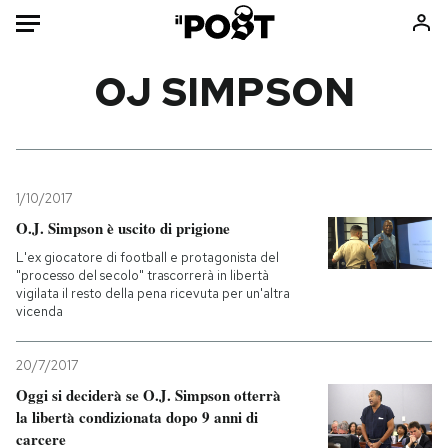
Auto
OJ SIMPSON
HOME
Italia
Moda
Mondo
Libri
1/10/2017
Politica
Consumismi
O.J. Simpson è uscito di prigione
Tecnologia
Storie/Idee
L'ex giocatore di football e protagonista del
"processo del secolo" trascorrerà in libertà
Internet
Ok Boomer!
vigilata il resto della pena ricevuta per un'altra
Scienza
Media
vicenda
Cultura
Europa
20/7/2017
Economia
Altrecose
Oggi si deciderà se O.J. Simpson otterrà
Sport
Mondiali calcio 2026
la libertà condizionata dopo 9 anni di
carcere