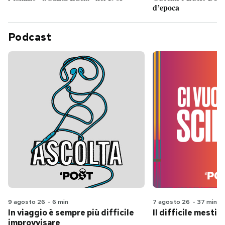
d’epoca
Podcast
9 agosto 26
-
6 min
7 agosto 26
-
37 min
In viaggio è sempre più difficile
Il difficile mestie
improvvisare