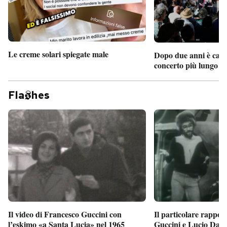
Le creme solari spiegate male
Dopo due anni è camb
concerto più lungo d
Fla
hes
Il particolare rappor
Il video di Francesco Guccini con
Guccini e Lucio Dalla
l’eskimo «a Santa Lucia» nel 1965