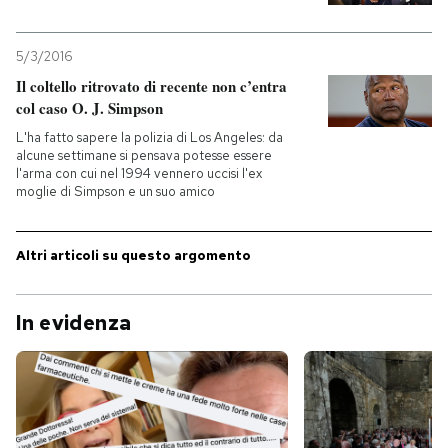
PODCAST
5/3/2016
Il coltello ritrovato di recente non c’entra
col caso O. J. Simpson
NEWSLETTER
L'ha fatto sapere la polizia di Los Angeles: da
alcune settimane si pensava potesse essere
I MIEI PREFERITI
l'arma con cui nel 1994 vennero uccisi l'ex
moglie di Simpson e un suo amico
SHOP
Altri articoli su questo argomento
CALENDARIO
In evidenza
AREA PERSONALE
Entra