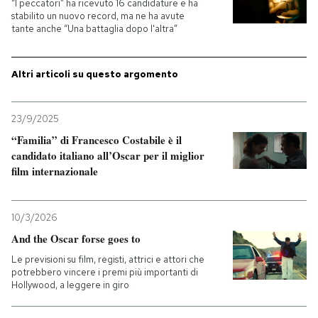
“I peccatori” ha ricevuto 16 candidature e ha
stabilito un nuovo record, ma ne ha avute
PODCAST
tante anche “Una battaglia dopo l'altra”
Altri articoli su questo argomento
NEWSLETTER
23/9/2025
I MIEI PREFERITI
“Familia” di Francesco Costabile è il
candidato italiano all’Oscar per il miglior
SHOP
film internazionale
CALENDARIO
10/3/2026
And the Oscar forse goes to
Le previsioni su film, registi, attrici e attori che
AREA PERSONALE
potrebbero vincere i premi più importanti di
Hollywood, a leggere in giro
Entra