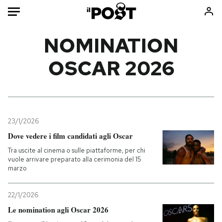
Auto
NOMINATION
OSCAR 2026
HOME
Italia
Moda
Mondo
Libri
Politica
Consumismi
23/1/2026
Tecnologia
Storie/Idee
Dove vedere i film candidati agli Oscar
Internet
Ok Boomer!
Tra uscite al cinema o sulle piattaforme, per chi
Scienza
Media
vuole arrivare preparato alla cerimonia del 15
marzo
Cultura
Europa
Economia
Altrecose
22/1/2026
Sport
Mondiali calcio 2026
Le nomination agli Oscar 2026