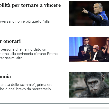
bilità per tornare a vincere
ersario non è più quello “alla
r onorari
a persone che hanno dato un
inema: alla cerimonia c’erano Emma
ntissimi altri
immia
ianeta delle scimmie", prima era
 che è così bravo da meritarselo