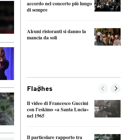
accordo nel concerto più lungo
di sempre
Il ci
parla
Alcuni ristoranti si danno la
nessu
mancia da soli
Fla
hes
Il video di Francesco Guccini
Sulla
con l’eskimo «a Santa Lucia»
vorti
nel 1965
veder
Il particolare rapporto tra
La ve