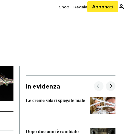
Abbonati
Shop
Regala
In evidenza
Le creme solari spiegate male
FitAc
guerr
Dopo due anni è cambiato
A cos