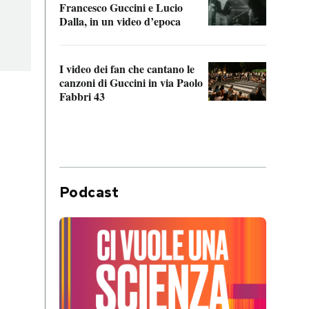
Francesco Guccini e Lucio
“Loco
Dalla, in un video d’epoca
Franc
I video dei fan che cantano le
Il de
canzoni di Guccini in via Paolo
Edoar
Fabbri 43
cappi
Podcast