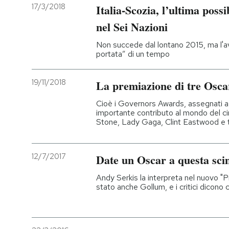
17/3/2018
Italia-Scozia, l’ultima possi
PODCAST
nel Sei Nazioni
Non succede dal lontano 2015, ma l'avv
portata” di un tempo
NEWSLETTER
19/11/2018
La premiazione di tre Osca
I MIEI PREFERITI
Cioè i Governors Awards, assegnati 
importante contributo al mondo del c
Stone, Lady Gaga, Clint Eastwood e ta
SHOP
CALENDARIO
12/7/2017
Date un Oscar a questa sc
Andy Serkis la interpreta nel nuovo "P
stato anche Gollum, e i critici dicono
AREA PERSONALE
Entra