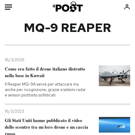
Auto
MQ-9 REAPER
HOME
Italia
Moda
Mondo
Libri
16/3/2026
Politica
Consumismi
Come era fatto il drone italiano distrutto
nella base in Kuwait
Tecnologia
Storie/Idee
Il Reaper MQ-9A serve per attaccare ma
Internet
Ok Boomer!
anche per ricognizione, grazie a sistemi radar
Scienza
Media
e sensori piuttosto sofisticati
Cultura
Europa
Economia
Altrecose
16/3/2023
Gli Stati Uniti hanno pubblicato il video
Sport
Mondiali calcio 2026
dello scontro tra un loro drone e un caccia
russo