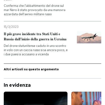
Conferma che l'abbattimento del drone sul
PODCAST
mar Nero è stato provocato da una manovra
azzardata dell'aereo militare russo
NEWSLETTER
15/3/2023
Il più grave incidente tra Stati Uniti e
Russia dall’inizio della guerra in Ucraina
I MIEI PREFERITI
Del drone statunitense caduto in uno scontro
in volo con un caccia russo si sa ancora poco, e
i due paesi si accusano a vicenda
SHOP
Altri articoli su questo argomento
CALENDARIO
In evidenza
AREA PERSONALE
Entra