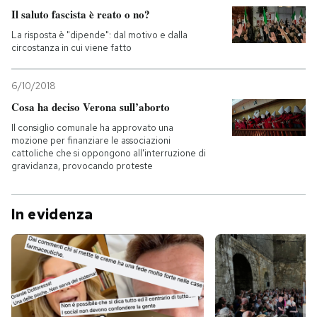
Il saluto fascista è reato o no?
PODCAST
La risposta è "dipende": dal motivo e dalla
circostanza in cui viene fatto
NEWSLETTER
6/10/2018
Cosa ha deciso Verona sull’aborto
I MIEI PREFERITI
Il consiglio comunale ha approvato una
mozione per finanziare le associazioni
cattoliche che si oppongono all'interruzione di
gravidanza, provocando proteste
SHOP
In evidenza
CALENDARIO
AREA PERSONALE
Entra