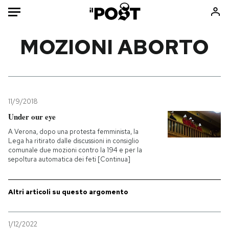
Auto
MOZIONI ABORTO
HOME
Italia
Moda
Mondo
Libri
11/9/2018
Politica
Consumismi
Under our eye
Tecnologia
Storie/Idee
A Verona, dopo una protesta femminista, la
Lega ha ritirato dalle discussioni in consiglio
Internet
Ok Boomer!
comunale due mozioni contro la 194 e per la
Scienza
Media
sepoltura automatica dei feti [Continua]
Cultura
Europa
Economia
Altrecose
Altri articoli su questo argomento
Sport
Mondiali calcio 2026
1/12/2022