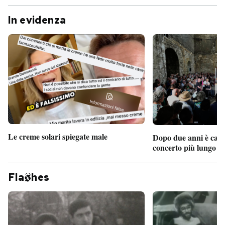
In evidenza
Le creme solari spiegate male
Dopo due anni è camb
concerto più lungo d
Fla
hes