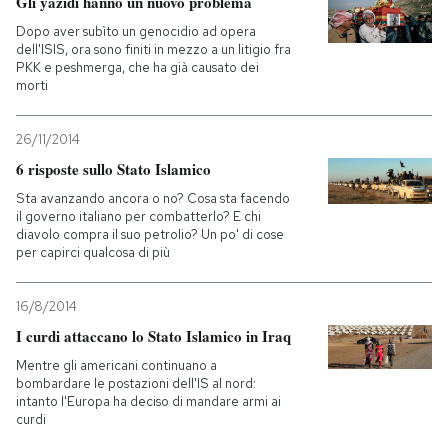
Gli yazidi hanno un nuovo problema
Dopo aver subìto un genocidio ad opera
dell'ISIS, ora sono finiti in mezzo a un litigio fra
PKK e peshmerga, che ha già causato dei
morti
26/11/2014
6 risposte sullo Stato Islamico
Sta avanzando ancora o no? Cosa sta facendo
il governo italiano per combatterlo? E chi
diavolo compra il suo petrolio? Un po' di cose
per capirci qualcosa di più
16/8/2014
I curdi attaccano lo Stato Islamico in Iraq
Mentre gli americani continuano a
bombardare le postazioni dell'IS al nord:
intanto l'Europa ha deciso di mandare armi ai
curdi