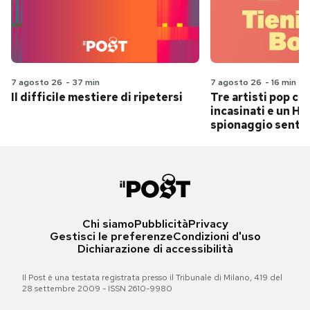
7 agosto 26
-
37 min
7 agosto 26
-
16 min
Il difficile mestiere di ripetersi
Tre artisti pop ch
incasinati e un Hit
spionaggio senti
Chi siamo
Pubblicità
Privacy
Gestisci le preferenze
Condizioni d'uso
Dichiarazione di accessibilità
Il Post è una testata registrata presso il Tribunale di Milano, 419 del
28 settembre 2009 - ISSN 2610-9980