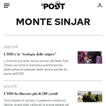
Auto
MONTE SINJAR
HOME
Italia
Moda
Mondo
Libri
14/8/2015
Politica
Consumismi
L’ISIS e la “teologia dello stupro”
Tecnologia
Storie/Idee
L'articolo più letto da ieri sul sito del New York
Times racconta la metodica pianificazione
Internet
Ok Boomer!
della schiavitù sessuale delle donne yazide da
Scienza
Media
parte dell'ISIS
Cultura
Europa
8/4/2015
Economia
Altrecose
L’ISIS ha liberato più di 200 yazidi
Sport
Mondiali calcio 2026
Tutti bambini e anziani, in pessime condizioni
fisiche: erano stati catturati la scorsa estate nel