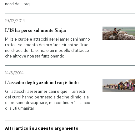
nord dell'Iraq
PODCAST
19/12/2014
L’IS ha perso sul monte Sinjar
NEWSLETTER
Milizie curde e attacchi aerei americani hanno
rotto l'isolamento dei profughi siriani nell'Iraq
nord-occidentale: ma è un modello d'attacco
I MIEI PREFERITI
che altrove non sta funzionando
14/8/2014
SHOP
L’assedio degli yazidi in Iraq è finito
Gli attacchi aerei americani e quelli terrestri
CALENDARIO
dei curdi hanno permesso a decine di migliaia
di persone di scappare, ma continuerà il lancio
di aiuti umanitari
AREA PERSONALE
Altri articoli su questo argomento
Entra