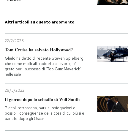
PODCAST
Altri articoli su questo argomento
NEWSLETTER
22/2/2023
Tom Cruise ha salvato Hollywood?
I MIEI PREFERITI
Glielo ha detto di recente Steven Spielberg,
che come molti altri addetti ai lavori gli è
grato per il successo di “Top Gun: Maverick”
SHOP
nelle sale
CALENDARIO
29/3/2022
Il giorno dopo lo schiaffo di Will Smith
Piccoli retroscena, parziali spiegazioni e
AREA PERSONALE
possibili conseguenze della cosa di cui più si è
parlato dopo gli Oscar
Entra