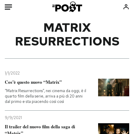
Auto
MATRIX
RESURRECTIONS
HOME
Italia
Moda
Mondo
Libri
Politica
Consumismi
1/1/2022
Tecnologia
Storie/Idee
Cos’è questo nuovo “Matrix”
Internet
Ok Boomer!
“Matrix Resurrections”, nei cinema da oggi, è il
Scienza
Media
quarto film della serie, arriva a più di 20 anni
dal primo e sta piacendo così così
Cultura
Europa
Economia
Altrecose
9/9/2021
Sport
Mondiali calcio 2026
Il trailer del nuovo film della saga di
“Matrix”