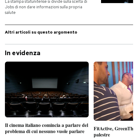
La stampa statunitense si divide sulla scelta di
Jobs di non dare informazioni sulla propria
PODCAST
salute
Altri articoli su questo argomento
NEWSLETTER
In evidenza
I MIEI PREFERITI
SHOP
CALENDARIO
AREA PERSONALE
Il cinema italiano comincia a parlare del
Entra
FitActive, GreenTheor
problema di cui nessuno vuole parlare
palestre