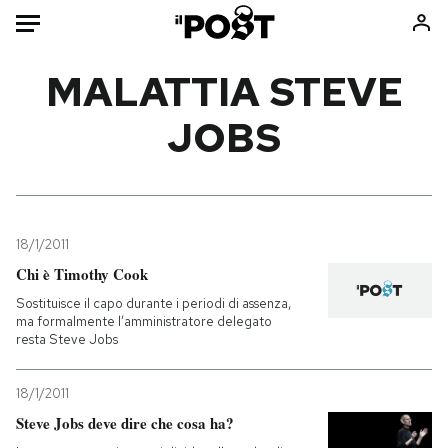
Auto
MALATTIA STEVE
JOBS
HOME
Italia
Moda
Mondo
Libri
Politica
Consumismi
18/1/2011
Tecnologia
Storie/Idee
Chi è Timothy Cook
Internet
Ok Boomer!
Sostituisce il capo durante i periodi di assenza,
Scienza
Media
ma formalmente l’amministratore delegato
resta Steve Jobs
Cultura
Europa
Economia
Altrecose
18/1/2011
Sport
Mondiali calcio 2026
Steve Jobs deve dire che cosa ha?