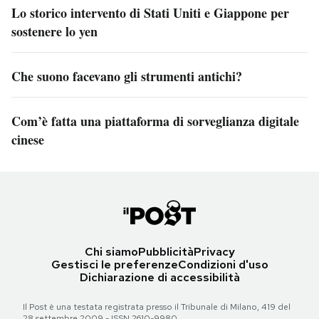
Lo storico intervento di Stati Uniti e Giappone per
sostenere lo yen
Che suono facevano gli strumenti antichi?
Com’è fatta una piattaforma di sorveglianza digitale
cinese
Chi siamo
Pubblicità
Privacy
Gestisci le preferenze
Condizioni d'uso
Dichiarazione di accessibilità
Il Post è una testata registrata presso il Tribunale di Milano, 419 del
28 settembre 2009 - ISSN 2610-9980