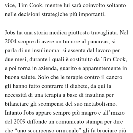
vice, Tim Cook, mentre lui sarà coinvolto soltanto
Notifiche mobile
Regala il Post
nelle decisioni strategiche più importanti.
Hai bisogno di aiuto?
Esci
Jobs ha una storia medica piuttosto travagliata. Nel
2004 scopre di avere un tumore al pancreas, si
parla di un insulinoma: si assenta dal lavoro per
due mesi, durante i quali è sostituito da Tim Cook,
e poi torna in azienda, guarito e apparentemente in
buona salute. Solo che le terapie contro il cancro
gli hanno fatto contrarre il diabete, da qui la
necessità di una terapia a base di insulina per
bilanciare gli scompensi del suo metabolismo.
Intanto Jobs appare sempre più magro e all’inizio
del 2009 diffonde un comunicato stampa per dire
che “uno scompenso ormonale” gli fa bruciare più