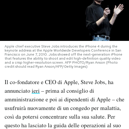
PODCAST
NEWSLETTER
Apple chief executive Steve Jobs introduces the iPhone 4 during the
I MIEI PREFERITI
keynote address at the Apple Worldwide Developers Conference in San
Francisco on June 7, 2010. Jobs showed off the next-generation iPhone
that features the ability to shoot and edit high-definition quality video
and a crisp higher-resolution screen. AFP PHOTO/Ryan Anson (Photo
credit should read Ryan Anson/AFP/Getty Images)
SHOP
Il co-fondatore e CEO di Apple, Steve Jobs, ha
CALENDARIO
annunciato
ieri
– prima al consiglio di
amministrazione e poi ai dipendenti di Apple – che
AREA PERSONALE
usufruirà nuovamente di un congedo per malattia,
così da potersi concentrare sulla sua salute. Per
Area Personale
questo ha lasciato la guida delle operazioni al suo
Newsletter