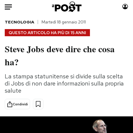
Auto
TECNOLOGIA
Martedì 18 gennaio 2011
QUESTO ARTICOLO HA PIÙ DI
15 ANNI
HOME
Steve Jobs deve dire che cosa
Italia
Moda
ha?
Mondo
Libri
Politica
Consumismi
La stampa statunitense si divide sulla scelta
Tecnologia
Storie/Idee
di Jobs di non dare informazioni sulla propria
Internet
Ok Boomer!
salute
Scienza
Media
Cultura
Europa
Condividi
Economia
Altrecose
Sport
Mondiali calcio 2026