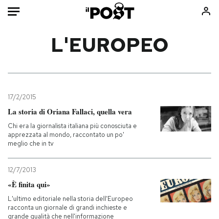
Auto
L'EUROPEO
HOME
Italia
Moda
Mondo
Libri
17/2/2015
Politica
Consumismi
La storia di Oriana Fallaci, quella vera
Tecnologia
Storie/Idee
Chi era la giornalista italiana più conosciuta e
apprezzata al mondo, raccontato un po'
Internet
Ok Boomer!
meglio che in tv
Scienza
Media
Cultura
Europa
12/7/2013
Economia
Altrecose
«È finita qui»
Sport
Mondiali calcio 2026
L'ultimo editoriale nella storia dell'Europeo
racconta un giornale di grandi inchieste e
grande qualità che nell'informazione