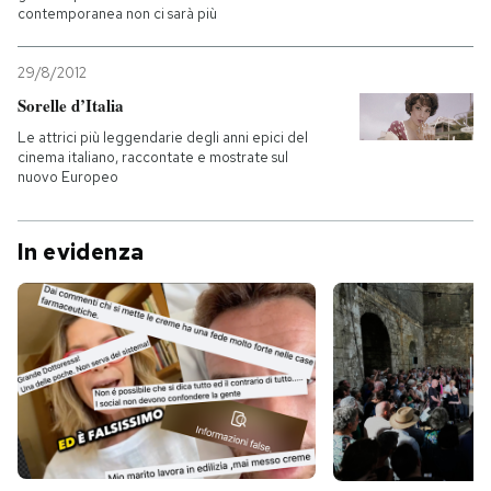
contemporanea non ci sarà più
PODCAST
29/8/2012
Sorelle d’Italia
NEWSLETTER
Le attrici più leggendarie degli anni epici del
cinema italiano, raccontate e mostrate sul
nuovo Europeo
I MIEI PREFERITI
In evidenza
SHOP
CALENDARIO
AREA PERSONALE
Entra