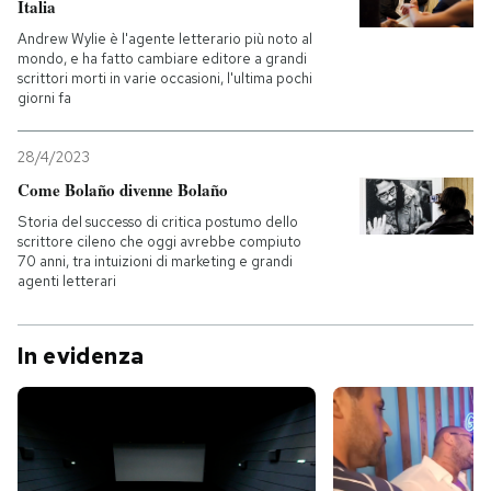
Italia
Andrew Wylie è l'agente letterario più noto al
PODCAST
mondo, e ha fatto cambiare editore a grandi
scrittori morti in varie occasioni, l'ultima pochi
giorni fa
NEWSLETTER
28/4/2023
Come Bolaño divenne Bolaño
I MIEI PREFERITI
Storia del successo di critica postumo dello
scrittore cileno che oggi avrebbe compiuto
SHOP
70 anni, tra intuizioni di marketing e grandi
agenti letterari
CALENDARIO
In evidenza
AREA PERSONALE
Entra