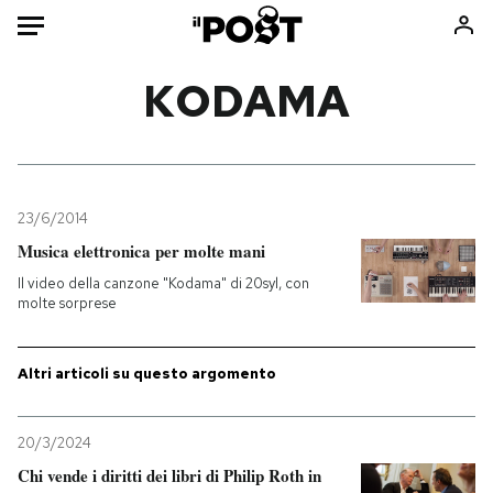
Auto
KODAMA
HOME
Italia
Moda
Mondo
Libri
23/6/2014
Politica
Consumismi
Musica elettronica per molte mani
Tecnologia
Storie/Idee
Il video della canzone "Kodama" di 20syl, con
molte sorprese
Internet
Ok Boomer!
Scienza
Media
Altri articoli su questo argomento
Cultura
Europa
Economia
Altrecose
Sport
Mondiali calcio 2026
20/3/2024
Chi vende i diritti dei libri di Philip Roth in