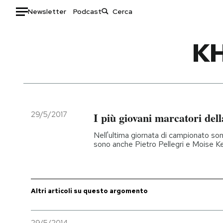
Newsletter
Podcast
Auto
K
HOME
Italia
Moda
Mondo
Libri
Politica
Consumismi
29/5/2017
I più giovani marcatori del
Tecnologia
Storie/Idee
Nell'ultima giornata di campionato sono 
Internet
Ok Boomer!
sono anche Pietro Pellegri e Moise K
Scienza
Media
Cultura
Europa
Economia
Altrecose
Altri articoli su questo argomento
Sport
Mondiali calcio 2026