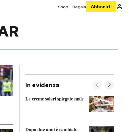
Abbonati
Shop
Regala
AR
In evidenza
Le creme solari spiegate male
FitAc
guerr
Dopo due anni è cambiato
A cos