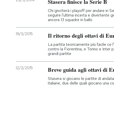
29/5/2014
Stasera finisce la Serie B
PODCAST
Chi giocherà i playoff per andare in 
seguire l'ultima incerta e divertente g
ancora 13 squadre in ballo
NEWSLETTER
19/3/2015
Il ritorno degli ottavi di 
I MIEI PREFERITI
La partita teoricamente più facile ce l
contro la Fiorentina, e Torino e Inter 
grandi partite
SHOP
12/3/2015
Breve guida agli ottavi di
CALENDARIO
Stasera si giocano le partite di andat
italiane, due delle quali giocano una co
AREA PERSONALE
Entra