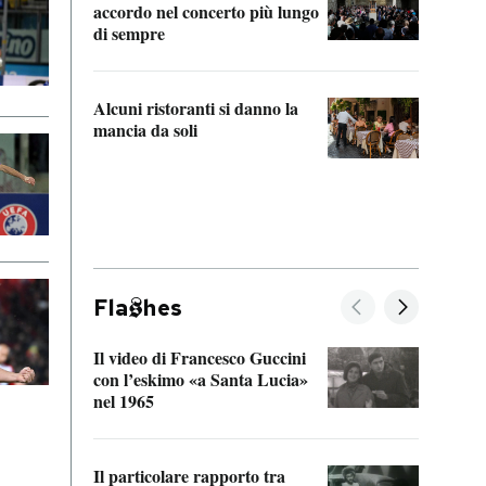
accordo nel concerto più lungo
di sempre
Il ci
parla
Alcuni ristoranti si danno la
nessu
mancia da soli
Fla
hes
Il video di Francesco Guccini
Sulla
con l’eskimo «a Santa Lucia»
vorti
nel 1965
veder
Il particolare rapporto tra
La ve