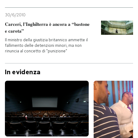
PODCAST
30/6/2010
Carceri, l’Inghilterra è ancora a “bastone
e carota”
NEWSLETTER
Il ministro della giustizia britannico ammette il
fallimento delle detenzioni minori, ma non
rinuncia al concetto di "punizione"
I MIEI PREFERITI
In evidenza
SHOP
CALENDARIO
AREA PERSONALE
Entra