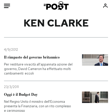
Auto
KEN CLARKE
HOME
Italia
Moda
Mondo
Libri
4/9/2012
Politica
Consumismi
Il rimpasto del governo britannico
Tecnologia
Storie/Idee
Per restituire vivacità all'appannata azione del
governo, David Cameron ha effettuato molti
Internet
Ok Boomer!
cambiamenti: eccoli
Scienza
Media
Cultura
Europa
23/3/2011
Economia
Altrecose
Oggi è il Budget Day
Sport
Mondiali calcio 2026
Nel Regno Unito il ministro dell'Economia
presenta la Finanziaria, con un rito complesso
e cerimonioso