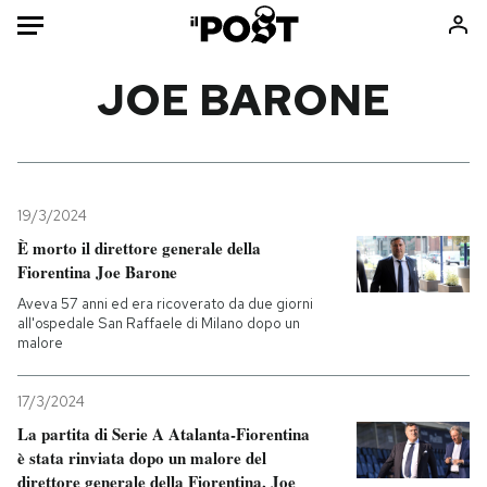
Auto
JOE BARONE
HOME
Italia
Moda
Mondo
Libri
19/3/2024
Politica
Consumismi
È morto il direttore generale della
Fiorentina Joe Barone
Tecnologia
Storie/Idee
Aveva 57 anni ed era ricoverato da due giorni
Internet
Ok Boomer!
all'ospedale San Raffaele di Milano dopo un
Scienza
Media
malore
Cultura
Europa
Economia
Altrecose
17/3/2024
La partita di Serie A Atalanta-Fiorentina
Sport
Mondiali calcio 2026
è stata rinviata dopo un malore del
direttore generale della Fiorentina, Joe