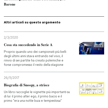
Barone
PODCAST
Altri articoli su questo argomento
NEWSLETTER
2/3/2020
I MIEI PREFERITI
Cosa sta succedendo in Serie A
Proprio quando uno dei campionati più belli
degli ultimi anni stava entrando nel vivo, il
SHOP
rinvio di sei partite ha creato polemiche e
forse compromesso il resto della stagione
CALENDARIO
26/11/2017
Biografia di Snoopy, a strisce
AREA PERSONALE
Un libro raccoglie le vignette più importanti su
di lui: il primo alter ego, il primo bacio e il
Entra
primo "era una notte buia e tempestosa"