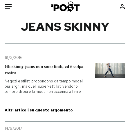
Auto
JEANS SKINNY
HOME
Italia
Moda
Mondo
Libri
18/3/2016
Politica
Consumismi
Gli skinny jeans non sono finiti, ed è colpa
vostra
Tecnologia
Storie/Idee
Negozi e stilisti propongono da tempo modelli
Internet
Ok Boomer!
più larghi, ma quelli super-attillati vendono
Scienza
Media
sempre di più e la moda non accenna a finire
Cultura
Europa
Economia
Altrecose
Altri articoli su questo argomento
Sport
Mondiali calcio 2026
14/9/2017