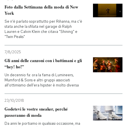
Foto dalla Settimana della moda di New
PODCAST
York
Se n'è parlato soprattutto per Rihanna, ma c'è
stata anche la sfilata nel garage di Ralph
NEWSLETTER
Lauren e Calvin Klein che citava "Shining" e
"Twin Peaks"
I MIEI PREFERITI
7/8/2025
Gli anni delle canzoni con i battimani e gli
“hey! ho!”
SHOP
Un decennio fa: ora la fama di Lumineers,
Mumford & Sons e altri gruppi associati
all'ottimismo dell'era hipster è molto diversa
CALENDARIO
23/10/2018
AREA PERSONALE
Godetevi le vostre sneaker, perché
passeranno di moda
Entra
Da anni le portiamo in qualsiasi occasione, ma