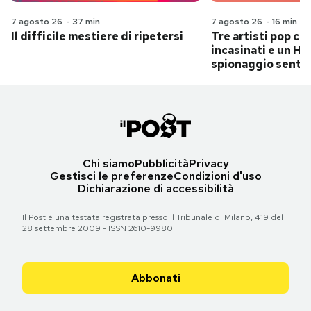
7 agosto 26
-
37 min
7 agosto 26
-
16 min
Il difficile mestiere di ripetersi
Tre artisti pop ch
incasinati e un Hit
spionaggio senti
Chi siamo
Pubblicità
Privacy
Gestisci le preferenze
Condizioni d'uso
Dichiarazione di accessibilità
Il Post è una testata registrata presso il Tribunale di Milano, 419 del
28 settembre 2009 - ISSN 2610-9980
Abbonati