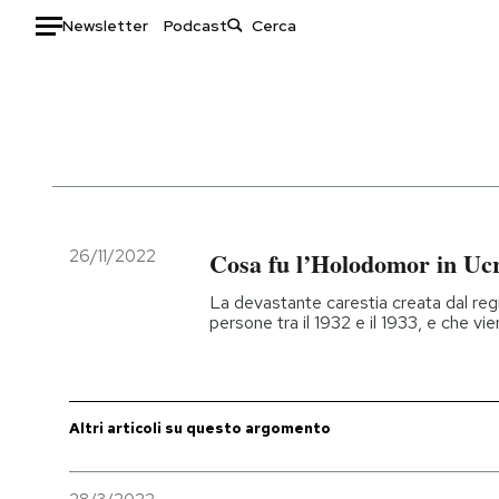
Newsletter
Podcast
Auto
HOME
Italia
Moda
Mondo
Libri
Politica
Consumismi
26/11/2022
Cosa fu l’Holodomor in Uc
Tecnologia
Storie/Idee
La devastante carestia creata dal regi
Internet
Ok Boomer!
persone tra il 1932 e il 1933, e che 
Scienza
Media
Cultura
Europa
Economia
Altrecose
Altri articoli su questo argomento
Sport
Mondiali calcio 2026