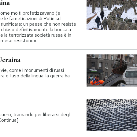
aina
come molti profetizzavano (e
le farneticazioni di Putin sul
riunificare: un paese che non resiste
 chiuso definitivamente la bocca a
 la terrorizzata società russa è in
n mese resistono».
Ucraina
 vie, come i monumenti di russi
ra e l'uso della lingua: la guerra ha
uero, tramando per liberarsi degli
[Continua]