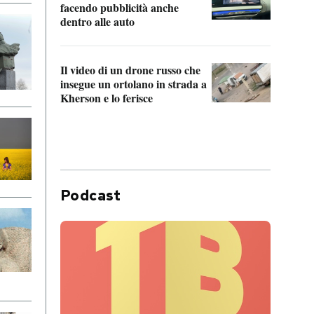
Franc
facendo pubblicità anche
dello
dentro alle auto
Una 
Il video di un drone russo che
statun
insegue un ortolano in strada a
afric
Kherson e lo ferisce
Podcast