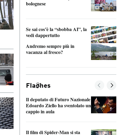
bolognese
Tom 
Se sai cos’è la “sbobba AI”, la
vedi dappertutto
Andremo sempre più in
vacanza al fresco?
Fla
hes
Il deputato di Futuro Nazionale
La pl
Edoardo Ziello ha sventolato un
da P
cappio in aula
La de
Il film di Spider-Man si sta