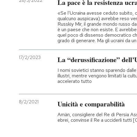
28/3/2022
La pace è la resistenza ucr
PODCAST
«Se l’Ucraina avesse ceduto subito, 
qualcuno auspicava) avrebbe reso vere 
Russkiy Mir, il grande mondo russo da 
è un paese che non esiste. E avrebbe
NEWSLETTER
quel poco di dissenso democratico che
grado di generare. Ma gli ucraini da u
I MIEI PREFERITI
17/2/2023
La “derussificazione” dell’
I nomi sovietici stanno sparendo dalle
SHOP
illustri, mentre vengono limitati la cultu
accelerato tutto
CALENDARIO
8/2/2021
Unicità e comparabilità
AREA PERSONALE
Amàn, consigliere del Re di Persia Ass
ebrei, convinse il Re a ucciderli tutti 
Entra