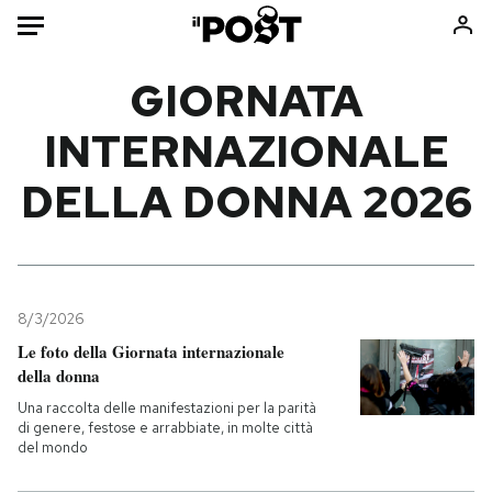
Auto
GIORNATA
INTERNAZIONALE
HOME
DELLA DONNA 2026
Italia
Moda
Mondo
Libri
Politica
Consumismi
Tecnologia
Storie/Idee
Internet
Ok Boomer!
8/3/2026
Scienza
Media
Le foto della Giornata internazionale
della donna
Cultura
Europa
Economia
Altrecose
Una raccolta delle manifestazioni per la parità
di genere, festose e arrabbiate, in molte città
Sport
Mondiali calcio 2026
del mondo