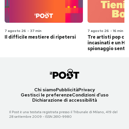
7 agosto 26
-
37 min
7 agosto 26
-
16 min
Il difficile mestiere di ripetersi
Tre artisti pop ch
incasinati e un Hit
spionaggio senti
Chi siamo
Pubblicità
Privacy
Gestisci le preferenze
Condizioni d'uso
Dichiarazione di accessibilità
Il Post è una testata registrata presso il Tribunale di Milano, 419 del
28 settembre 2009 - ISSN 2610-9980