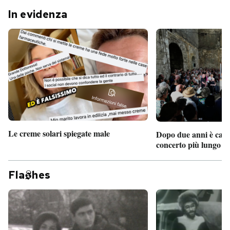
In evidenza
PODCAST
NEWSLETTER
I MIEI PREFERITI
SHOP
Le creme solari spiegate male
Dopo due anni è camb
concerto più lungo d
CALENDARIO
Fla
hes
AREA PERSONALE
Entra