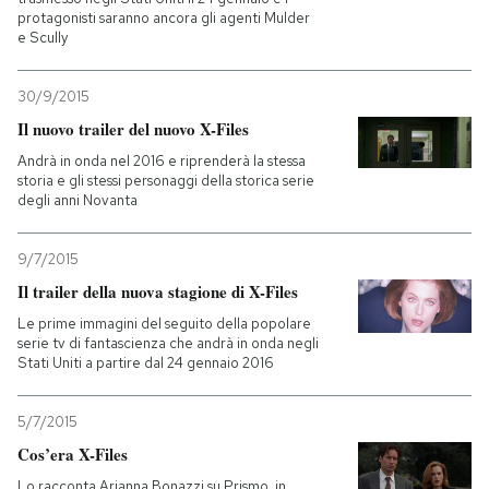
protagonisti saranno ancora gli agenti Mulder
e Scully
PODCAST
30/9/2015
NEWSLETTER
Il nuovo trailer del nuovo X-Files
Andrà in onda nel 2016 e riprenderà la stessa
storia e gli stessi personaggi della storica serie
I MIEI PREFERITI
degli anni Novanta
9/7/2015
SHOP
Il trailer della nuova stagione di X-Files
Le prime immagini del seguito della popolare
CALENDARIO
serie tv di fantascienza che andrà in onda negli
Stati Uniti a partire dal 24 gennaio 2016
AREA PERSONALE
5/7/2015
Entra
Cos’era X-Files
Lo racconta Arianna Bonazzi su Prismo, in