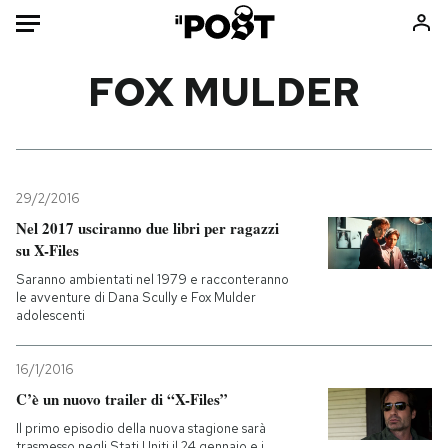
Auto
FOX MULDER
HOME
Italia
Moda
Mondo
Libri
29/2/2016
Politica
Consumismi
Nel 2017 usciranno due libri per ragazzi
su X-Files
Tecnologia
Storie/Idee
Saranno ambientati nel 1979 e racconteranno
Internet
Ok Boomer!
le avventure di Dana Scully e Fox Mulder
Scienza
Media
adolescenti
Cultura
Europa
Economia
Altrecose
16/1/2016
C’è un nuovo trailer di “X-Files”
Sport
Mondiali calcio 2026
Il primo episodio della nuova stagione sarà
trasmesso negli Stati Uniti il 24 gennaio e i