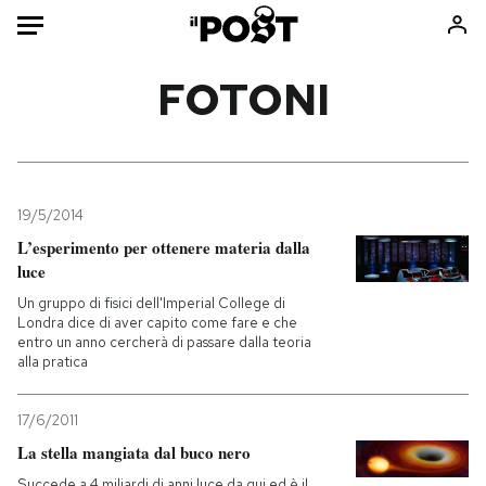
Auto
FOTONI
HOME
Italia
Moda
Mondo
Libri
19/5/2014
Politica
Consumismi
L’esperimento per ottenere materia dalla
luce
Tecnologia
Storie/Idee
Un gruppo di fisici dell'Imperial College di
Internet
Ok Boomer!
Londra dice di aver capito come fare e che
Scienza
Media
entro un anno cercherà di passare dalla teoria
alla pratica
Cultura
Europa
Economia
Altrecose
17/6/2011
Sport
Mondiali calcio 2026
La stella mangiata dal buco nero
Succede a 4 miliardi di anni luce da qui ed è il