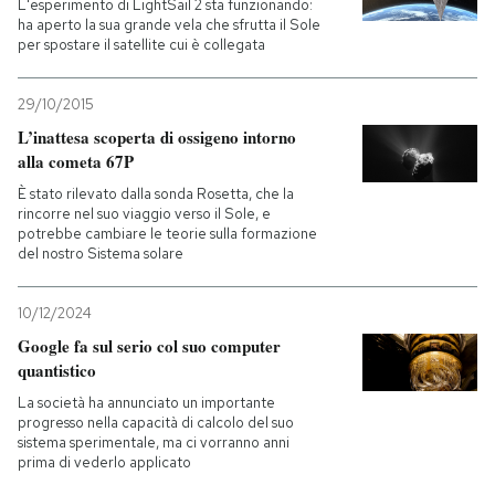
L'esperimento di LightSail 2 sta funzionando:
ha aperto la sua grande vela che sfrutta il Sole
per spostare il satellite cui è collegata
29/10/2015
L’inattesa scoperta di ossigeno intorno
alla cometa 67P
È stato rilevato dalla sonda Rosetta, che la
rincorre nel suo viaggio verso il Sole, e
potrebbe cambiare le teorie sulla formazione
del nostro Sistema solare
10/12/2024
Google fa sul serio col suo computer
quantistico
La società ha annunciato un importante
progresso nella capacità di calcolo del suo
sistema sperimentale, ma ci vorranno anni
prima di vederlo applicato