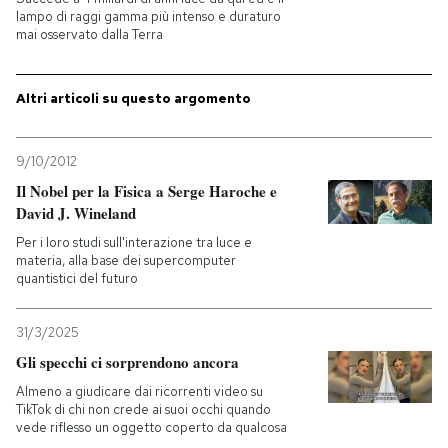
lampo di raggi gamma più intenso e duraturo
mai osservato dalla Terra
PODCAST
Altri articoli su questo argomento
NEWSLETTER
9/10/2012
I MIEI PREFERITI
Il Nobel per la Fisica a Serge Haroche e
David J. Wineland
SHOP
Per i loro studi sull'interazione tra luce e
materia, alla base dei supercomputer
quantistici del futuro
CALENDARIO
31/3/2025
Gli specchi ci sorprendono ancora
AREA PERSONALE
Almeno a giudicare dai ricorrenti video su
TikTok di chi non crede ai suoi occhi quando
Entra
vede riflesso un oggetto coperto da qualcosa