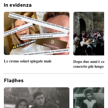
In evidenza
Le creme solari spiegate male
Dopo due anni è camb
concerto più lungo d
Fla
hes