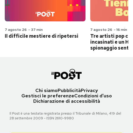
7 agosto 26
-
37 min
7 agosto 26
-
16 min
Il difficile mestiere di ripetersi
Tre artisti pop ch
incasinati e un Hit
spionaggio senti
Chi siamo
Pubblicità
Privacy
Gestisci le preferenze
Condizioni d'uso
Dichiarazione di accessibilità
Il Post è una testata registrata presso il Tribunale di Milano, 419 del
28 settembre 2009 - ISSN 2610-9980