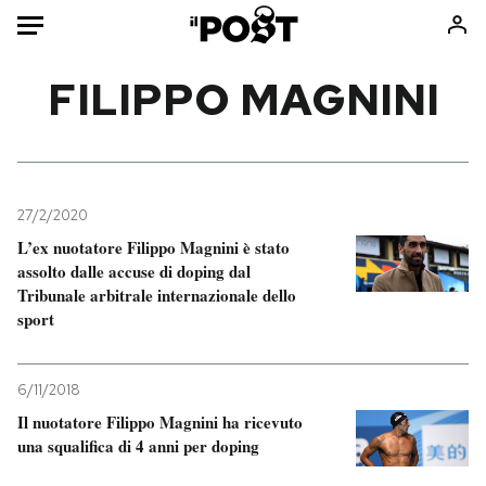
Auto
FILIPPO MAGNINI
HOME
Italia
Moda
Mondo
Libri
27/2/2020
Politica
Consumismi
L’ex nuotatore Filippo Magnini è stato
assolto dalle accuse di doping dal
Tecnologia
Storie/Idee
Tribunale arbitrale internazionale dello
Internet
Ok Boomer!
sport
Scienza
Media
Cultura
Europa
6/11/2018
Economia
Altrecose
Il nuotatore Filippo Magnini ha ricevuto
Sport
Mondiali calcio 2026
una squalifica di 4 anni per doping