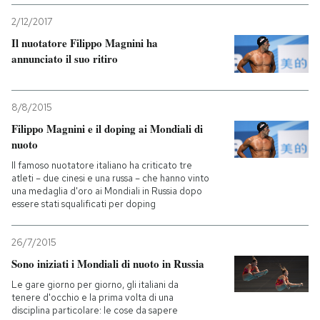
2/12/2017
PODCAST
Il nuotatore Filippo Magnini ha
annunciato il suo ritiro
NEWSLETTER
8/8/2015
I MIEI PREFERITI
Filippo Magnini e il doping ai Mondiali di
nuoto
Il famoso nuotatore italiano ha criticato tre
SHOP
atleti – due cinesi e una russa – che hanno vinto
una medaglia d'oro ai Mondiali in Russia dopo
essere stati squalificati per doping
CALENDARIO
26/7/2015
Sono iniziati i Mondiali di nuoto in Russia
AREA PERSONALE
Le gare giorno per giorno, gli italiani da
Entra
tenere d'occhio e la prima volta di una
disciplina particolare: le cose da sapere