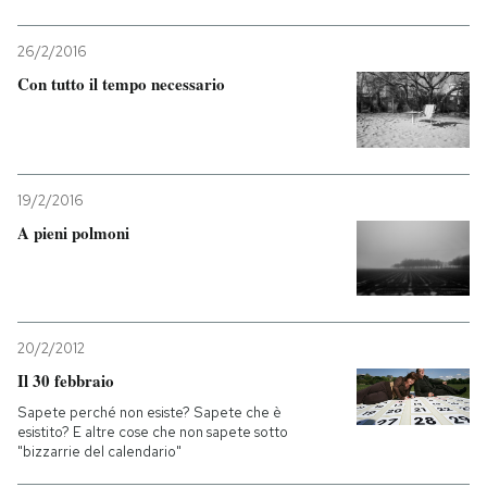
PODCAST
26/2/2016
Con tutto il tempo necessario
NEWSLETTER
I MIEI PREFERITI
19/2/2016
A pieni polmoni
SHOP
CALENDARIO
20/2/2012
Il 30 febbraio
AREA PERSONALE
Sapete perché non esiste? Sapete che è
esistito? E altre cose che non sapete sotto
Entra
"bizzarrie del calendario"