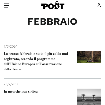
Auto
FEBBRAIO
HOME
Italia
Moda
Mondo
Libri
7/3/2024
Politica
Consumismi
Lo scorso febbraio è stato il più caldo mai
registrato, secondo il programma
Tecnologia
Storie/Idee
dell’Unione Europea sull’osservazione
Internet
Ok Boomer!
della Terra
Scienza
Media
Cultura
Europa
23/2/2017
Economia
Altrecose
In men che non si dica
Sport
Mondiali calcio 2026