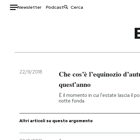
Newsletter
Podcast
Auto
HOME
Italia
Moda
Mondo
Libri
Politica
Consumismi
22/9/2018
Che cos’è l’equinozio d’au
Tecnologia
Storie/Idee
quest’anno
Internet
Ok Boomer!
È il momento in cui l'estate lascia il p
Scienza
Media
notte fonda
Cultura
Europa
Economia
Altrecose
Altri articoli su questo argomento
Sport
Mondiali calcio 2026