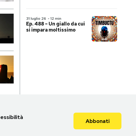
31 luglio 26
-
12 min
Ep. 488 – Un giallo da cui
si impara moltissimo
essibilità
Abbonati