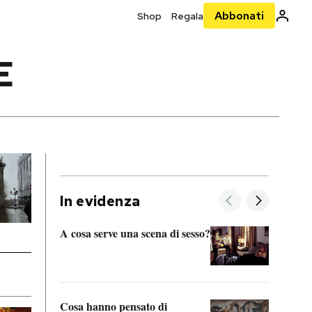
Abbonati
Shop
Regala
E
In evidenza
A cosa serve una scena di sesso?
La “I
bolog
Cosa hanno pensato di
Se sa