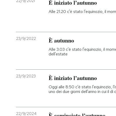
22/9/2021
È iniziato l’autunno
PODCAST
Alle 21.20 c'è stato l'equinozio, il mo
NEWSLETTER
23/9/2022
È autunno
I MIEI PREFERITI
Alle 3.03 c'è stato l'equinozio, il mo
dell'estate
SHOP
23/9/2023
È iniziato l’autunno
CALENDARIO
Oggi alle 8:50 c'è stato l'equinozio, l'
uno dei due giorni dell'anno in cui il dì
AREA PERSONALE
Entra
22/9/2024
È cominciato l’autunno