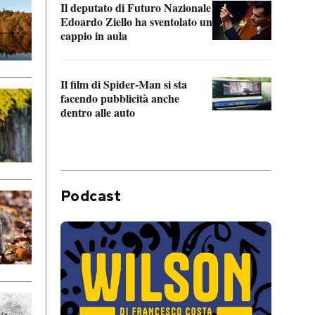
Il deputato di Futuro Nazionale
da P
Edoardo Ziello ha sventolato un
cappio in aula
La de
Franc
Il film di Spider-Man si sta
dello
facendo pubblicità anche
dentro alle auto
Podcast