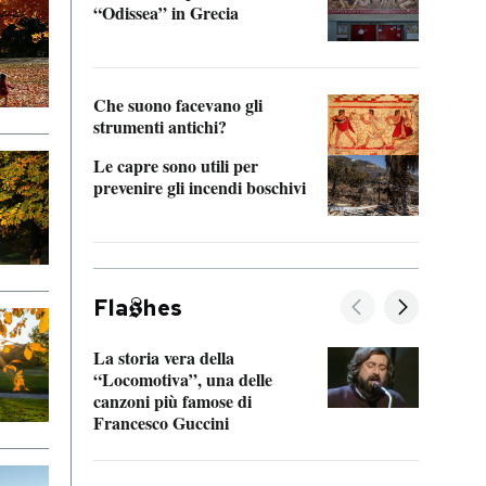
“Odissea” in Grecia
vedi 
Che suono facevano gli
strumenti antichi?
Le capre sono utili per
prevenire gli incendi boschivi
Fla
hes
La storia vera della
Il vi
“Locomotiva”, una delle
inseg
canzoni più famose di
Khers
Francesco Guccini
La pl