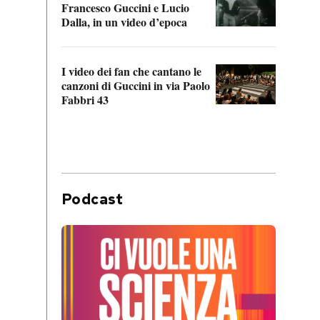
Francesco Guccini e Lucio
“Loco
Dalla, in un video d’epoca
Franc
I video dei fan che cantano le
Il de
canzoni di Guccini in via Paolo
Edoar
Fabbri 43
cappi
Podcast