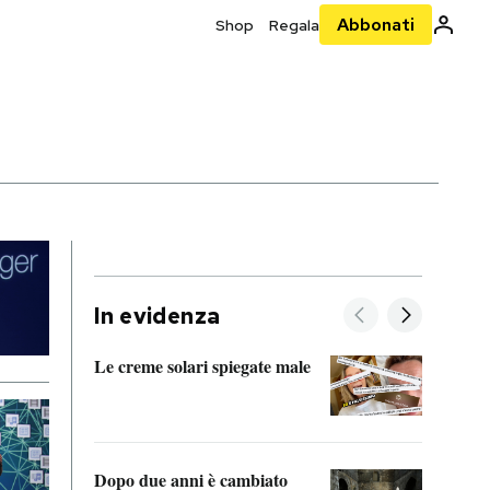
Abbonati
Shop
Regala
In evidenza
Le creme solari spiegate male
FitAc
guerr
Dopo due anni è cambiato
A cos