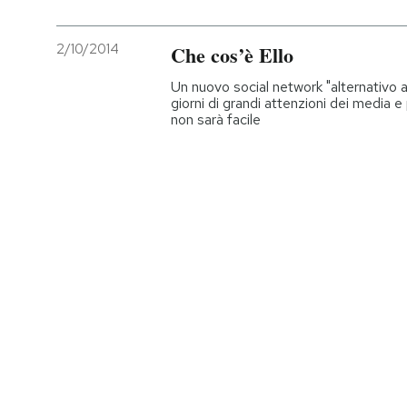
PODCAST
2/10/2014
Che cos’è Ello
Un nuovo social network "alternativo 
NEWSLETTER
giorni di grandi attenzioni dei media e
non sarà facile
I MIEI PREFERITI
SHOP
CALENDARIO
AREA PERSONALE
Entra