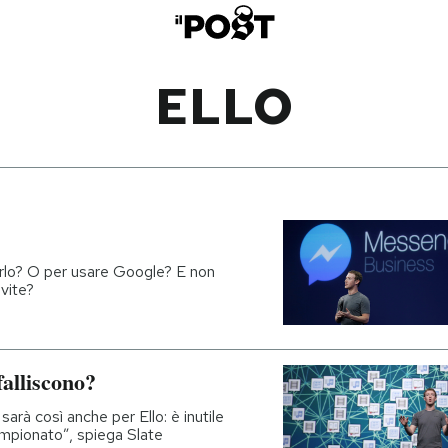
ELLO
rlo? O per usare Google? E non
vite?
falliscono?
arà così anche per Ello: è inutile
ampionato”, spiega Slate