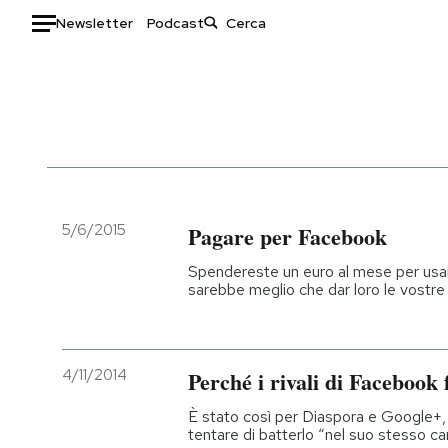
Newsletter
Podcast
Auto
HOME
Italia
Moda
Mondo
Libri
Politica
Consumismi
5/6/2015
Pagare per Facebook
Tecnologia
Storie/Idee
Spendereste un euro al mese per usa
Internet
Ok Boomer!
sarebbe meglio che dar loro le vostre 
Scienza
Media
Cultura
Europa
Economia
Altrecose
4/11/2014
Perché i rivali di Facebook 
Sport
Mondiali calcio 2026
È stato così per Diaspora e Google+, s
tentare di batterlo “nel suo stesso c