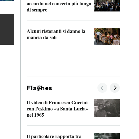
accordo nel concerto più lungo
di sempre
Il ci
parla
Alcuni ristoranti si danno la
nessu
mancia da soli
Fla
hes
Il video di Francesco Guccini
Sulla
con l’eskimo «a Santa Lucia»
vorti
nel 1965
veder
Il particolare rapporto tra
La ve