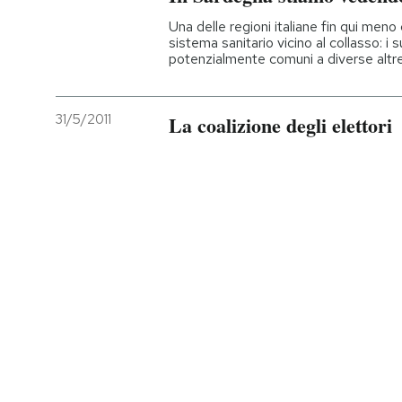
Una delle regioni italiane fin qui meno
PODCAST
sistema sanitario vicino al collasso: i
potenzialmente comuni a diverse altre
NEWSLETTER
31/5/2011
La coalizione degli elettori
I MIEI PREFERITI
SHOP
CALENDARIO
AREA PERSONALE
Entra