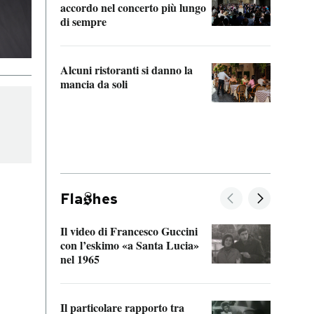
accordo nel concerto più lungo
di sempre
Il ci
parla
Alcuni ristoranti si danno la
nessu
mancia da soli
Fla
hes
Il video di Francesco Guccini
Sulla
con l’eskimo «a Santa Lucia»
vorti
nel 1965
veder
Il particolare rapporto tra
La ve