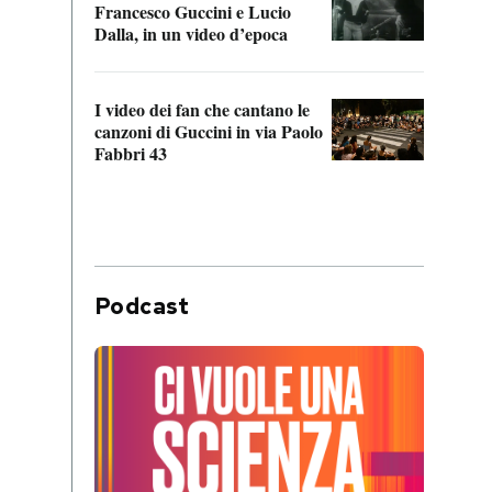
Francesco Guccini e Lucio
“Loco
Dalla, in un video d’epoca
Franc
I video dei fan che cantano le
Il de
canzoni di Guccini in via Paolo
Edoar
Fabbri 43
cappi
Podcast