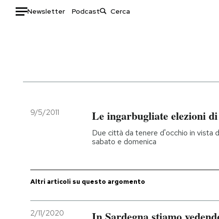
Newsletter
Podcast
Auto
HOME
Italia
Moda
Mondo
Libri
Politica
Consumismi
9/5/2011
Le ingarbugliate elezioni d
Tecnologia
Storie/Idee
Due città da tenere d'occhio in vista d
Internet
Ok Boomer!
sabato e domenica
Scienza
Media
Cultura
Europa
Economia
Altrecose
Altri articoli su questo argomento
Sport
Mondiali calcio 2026
2/11/2020
In Sardegna stiamo vedendo