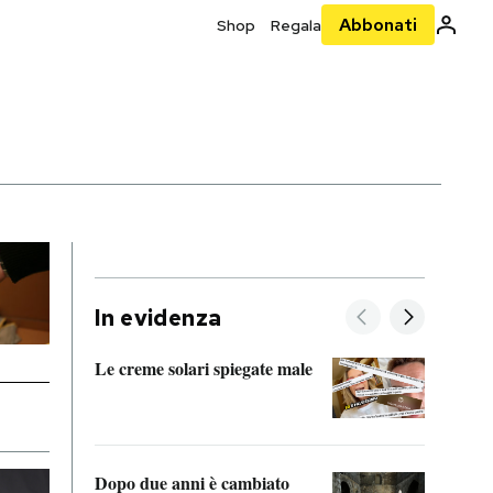
Abbonati
Shop
Regala
In evidenza
Le creme solari spiegate male
FitAc
guerr
Dopo due anni è cambiato
A cos