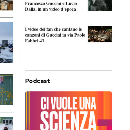
Francesco Guccini e Lucio
“Loco
Dalla, in un video d’epoca
Franc
I video dei fan che cantano le
Il de
canzoni di Guccini in via Paolo
Edoar
Fabbri 43
cappi
Podcast