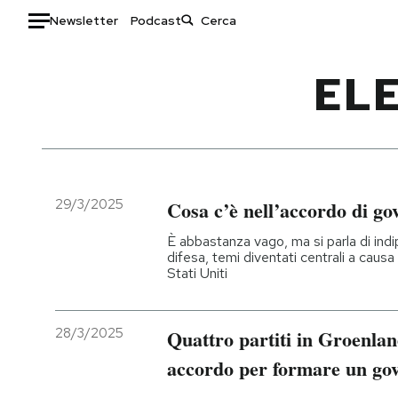
Newsletter
Podcast
Auto
ELE
HOME
Italia
Moda
Mondo
Libri
Politica
Consumismi
29/3/2025
Cosa c’è nell’accordo di g
Tecnologia
Storie/Idee
È abbastanza vago, ma si parla di in
Internet
Ok Boomer!
difesa, temi diventati centrali a causa
Stati Uniti
Scienza
Media
Cultura
Europa
Economia
Altrecose
28/3/2025
Quattro partiti in Groenla
Sport
Mondiali calcio 2026
accordo per formare un go