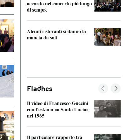
accordo nel concerto più lungo
di sempre
Il ci
parla
Alcuni ristoranti si danno la
nessu
mancia da soli
Fla
hes
Il video di Francesco Guccini
Sulla
con l’eskimo «a Santa Lucia»
vorti
nel 1965
veder
Il particolare rapporto tra
La ve