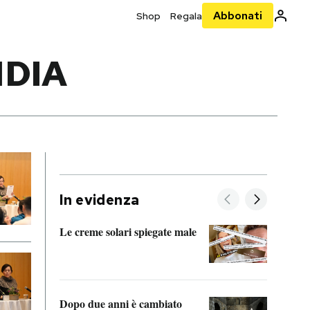
Abbonati
Shop
Regala
NDIA
In evidenza
Le creme solari spiegate male
FitAc
guerr
Dopo due anni è cambiato
A cos