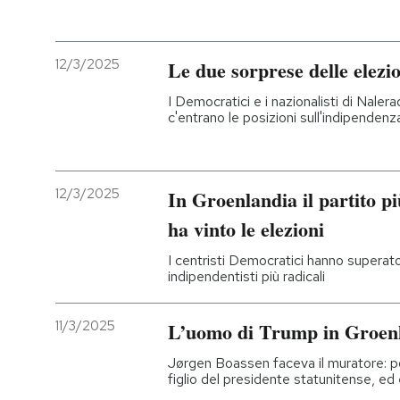
PODCAST
12/3/2025
Le due sorprese delle elezi
NEWSLETTER
I Democratici e i nazionalisti di Nale
c'entrano le posizioni sull'indipenden
I MIEI PREFERITI
12/3/2025
In Groenlandia il partito p
SHOP
ha vinto le elezioni
I centristi Democratici hanno superato i
CALENDARIO
indipendentisti più radicali
11/3/2025
L’uomo di Trump in Groen
AREA PERSONALE
Jørgen Boassen faceva il muratore: poi
Entra
figlio del presidente statunitense, ed