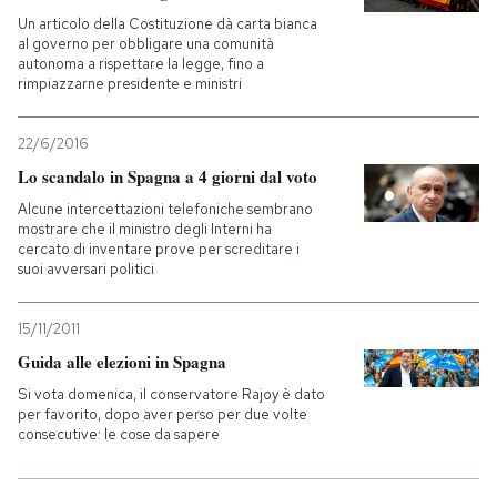
Un articolo della Costituzione dà carta bianca
al governo per obbligare una comunità
PODCAST
autonoma a rispettare la legge, fino a
rimpiazzarne presidente e ministri
NEWSLETTER
22/6/2016
Lo scandalo in Spagna a 4 giorni dal voto
I MIEI PREFERITI
Alcune intercettazioni telefoniche sembrano
mostrare che il ministro degli Interni ha
cercato di inventare prove per screditare i
SHOP
suoi avversari politici
15/11/2011
CALENDARIO
Guida alle elezioni in Spagna
Si vota domenica, il conservatore Rajoy è dato
AREA PERSONALE
per favorito, dopo aver perso per due volte
consecutive: le cose da sapere
Entra