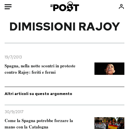
Auto
DIMISSIONI RAJOY
HOME
Italia
Moda
Mondo
Libri
19/7/2013
Politica
Consumismi
Spagna, nella notte scontri in proteste
contro Rajoy: feriti e fermi
Tecnologia
Storie/Idee
Internet
Ok Boomer!
Scienza
Media
Altri articoli su questo argomento
Cultura
Europa
Economia
Altrecose
30/9/2017
Sport
Mondiali calcio 2026
Come la Spagna potrebbe forzare la
mano con la Catalogna