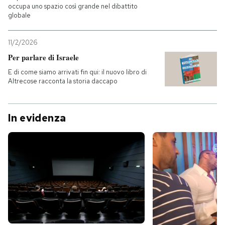
occupa uno spazio così grande nel dibattito
globale
PODCAST
11/2/2026
NEWSLETTER
Per parlare di Israele
E di come siamo arrivati fin qui: il nuovo libro di
Altrecose racconta la storia daccapo
I MIEI PREFERITI
In evidenza
SHOP
CALENDARIO
AREA PERSONALE
Entra