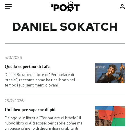
Auto
DANIEL SOKATCH
HOME
Italia
Moda
Mondo
Libri
5/3/2026
Politica
Consumismi
Quella copertina di Life
Tecnologia
Storie/Idee
Daniel Sokatch, autore di "Per parlare di
Israele", racconta come ha ricalibrato nel
Internet
Ok Boomer!
tempo i suoi sentimenti giovanili
Scienza
Media
Cultura
Europa
25/2/2026
Economia
Altrecose
Un libro per saperne di più
Sport
Mondiali calcio 2026
Da oggi è in libreria “Per parlare di Israele”, il
nuovo libro di Altrecose: per capire come mai
un paese di meno di dieci milioni di abitanti