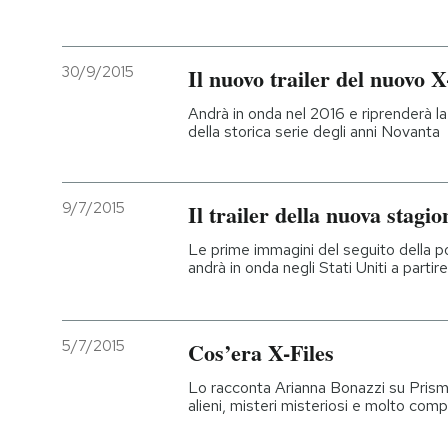
PODCAST
30/9/2015
Il nuovo trailer del nuovo X
NEWSLETTER
Andrà in onda nel 2016 e riprenderà la
della storica serie degli anni Novanta
I MIEI PREFERITI
9/7/2015
Il trailer della nuova stagio
SHOP
Le prime immagini del seguito della p
andrà in onda negli Stati Uniti a parti
CALENDARIO
5/7/2015
Cos’era X-Files
AREA PERSONALE
Lo racconta Arianna Bonazzi su Prismo
alieni, misteri misteriosi e molto com
Entra