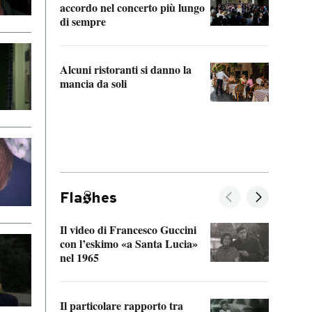
accordo nel concerto più lungo
di sempre
Il ci
parla
Alcuni ristoranti si danno la
nessu
mancia da soli
Fla
hes
Il video di Francesco Guccini
Sulla
con l’eskimo «a Santa Lucia»
vorti
nel 1965
veder
Il particolare rapporto tra
La ve