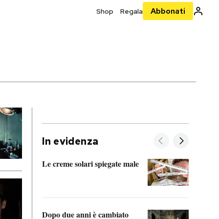
Abbonati
Shop
Regala
In evidenza
Le creme solari spiegate male
FitAc
guerr
Dopo due anni è cambiato
A cos