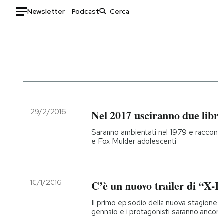
Newsletter
Podcast
Auto
HOME
Italia
Moda
Mondo
Libri
Politica
Consumismi
29/2/2016
Nel 2017 usciranno due libr
Tecnologia
Storie/Idee
Saranno ambientati nel 1979 e raccon
Internet
Ok Boomer!
e Fox Mulder adolescenti
Scienza
Media
Cultura
Europa
Economia
Altrecose
16/1/2016
C’è un nuovo trailer di “X-
Sport
Mondiali calcio 2026
Il primo episodio della nuova stagione 
gennaio e i protagonisti saranno ancor