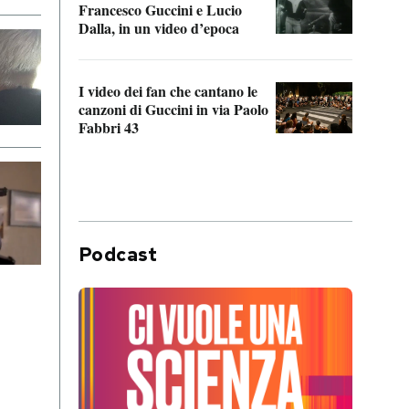
Francesco Guccini e Lucio
“Loco
Dalla, in un video d’epoca
Franc
I video dei fan che cantano le
Il de
canzoni di Guccini in via Paolo
Edoar
Fabbri 43
cappi
Podcast