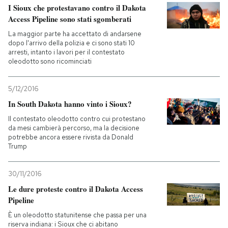
I Sioux che protestavano contro il Dakota
Access Pipeline sono stati sgomberati
PODCAST
La maggior parte ha accettato di andarsene
dopo l'arrivo della polizia e ci sono stati 10
arresti, intanto i lavori per il contestato
NEWSLETTER
oleodotto sono ricominciati
I MIEI PREFERITI
5/12/2016
In South Dakota hanno vinto i Sioux?
Il contestato oleodotto contro cui protestano
SHOP
da mesi cambierà percorso, ma la decisione
potrebbe ancora essere rivista da Donald
Trump
CALENDARIO
30/11/2016
AREA PERSONALE
Le dure proteste contro il Dakota Access
Pipeline
Entra
È un oleodotto statunitense che passa per una
riserva indiana: i Sioux che ci abitano