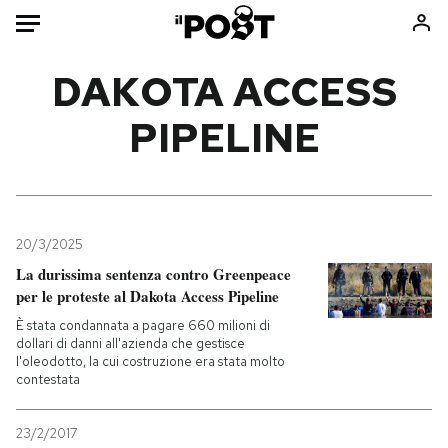
Auto
DAKOTA ACCESS
PIPELINE
HOME
Italia
Moda
Mondo
Libri
Politica
Consumismi
20/3/2025
Tecnologia
Storie/Idee
La durissima sentenza contro Greenpeace
Internet
Ok Boomer!
per le proteste al Dakota Access Pipeline
Scienza
Media
È stata condannata a pagare 660 milioni di
Cultura
Europa
dollari di danni all'azienda che gestisce
l'oleodotto, la cui costruzione era stata molto
Economia
Altrecose
contestata
Sport
Mondiali calcio 2026
23/2/2017