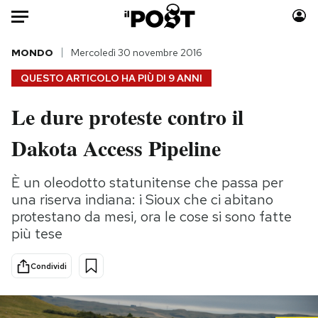
Auto
MONDO
Mercoledì 30 novembre 2016
QUESTO ARTICOLO HA PIÙ DI
9 ANNI
HOME
Le dure proteste contro il
Italia
Moda
Dakota Access Pipeline
Mondo
Libri
Politica
Consumismi
È un oleodotto statunitense che passa per
Tecnologia
Storie/Idee
una riserva indiana: i Sioux che ci abitano
Internet
Ok Boomer!
protestano da mesi, ora le cose si sono fatte
Scienza
Media
più tese
Cultura
Europa
Economia
Altrecose
Condividi
Sport
Mondiali calcio 2026