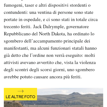
Notifiche mobile
fumogeni, taser e altri dispositivi stordenti o
Regala il Post
contundenti: una ventina di persone sono state
Hai bisogno di aiuto?
portate in ospedale, e ci sono stati in totale circa
Esci
trecento feriti. Jack Dalrymple, governatore
Repubblicano del North Dakota, ha ordinato lo
sgombero dell’accampamento principale dei
manifestanti, ma alcuni funzionari statali hanno
già detto che l’ordine non verrà eseguito: molti
attivisti avevano avvertito che, vista la violenza
degli scontri degli scorsi giorni, uno sgombero
avrebbe potuto causare ancora più feriti.