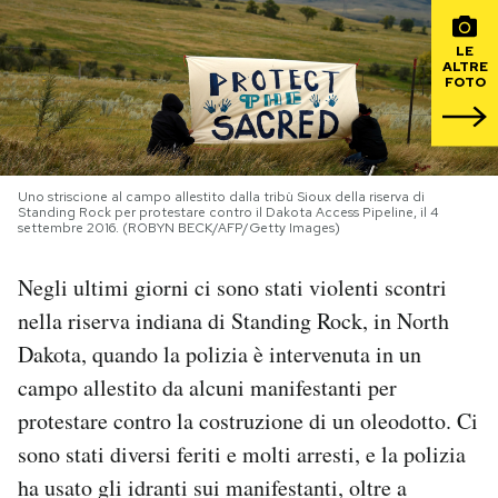
PODCAST
LE
ALTRE
FOTO
NEWSLETTER
I MIEI PREFERITI
Uno striscione al campo allestito dalla tribù Sioux della riserva di
Standing Rock per protestare contro il Dakota Access Pipeline, il 4
settembre 2016. (ROBYN BECK/AFP/Getty Images)
SHOP
Negli ultimi giorni ci sono stati violenti scontri
nella riserva indiana di Standing Rock, in North
CALENDARIO
Dakota, quando la polizia è intervenuta in un
campo allestito da alcuni manifestanti per
AREA PERSONALE
protestare contro la costruzione di un oleodotto. Ci
sono stati diversi feriti e molti arresti, e la polizia
Area Personale
ha usato gli idranti sui manifestanti, oltre a
Newsletter