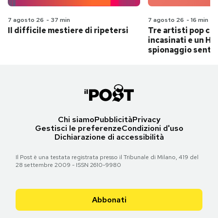
7 agosto 26
-
37 min
7 agosto 26
-
16 min
Il difficile mestiere di ripetersi
Tre artisti pop ch
incasinati e un Hit
spionaggio senti
Chi siamo
Pubblicità
Privacy
Gestisci le preferenze
Condizioni d'uso
Dichiarazione di accessibilità
Il Post è una testata registrata presso il Tribunale di Milano, 419 del
28 settembre 2009 - ISSN 2610-9980
Abbonati