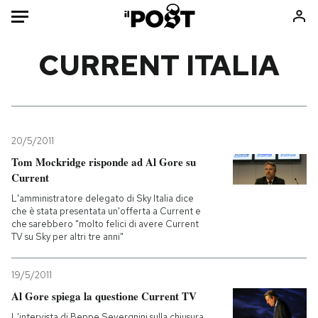
Auto
CURRENT ITALIA
HOME
Italia
Moda
Mondo
Libri
20/5/2011
Politica
Consumismi
Tom Mockridge risponde ad Al Gore su
Current
Tecnologia
Storie/Idee
L'amministratore delegato di Sky Italia dice
Internet
Ok Boomer!
che è stata presentata un'offerta a Current e
Scienza
Media
che sarebbero "molto felici di avere Current
TV su Sky per altri tre anni"
Cultura
Europa
Economia
Altrecose
19/5/2011
Sport
Mondiali calcio 2026
Al Gore spiega la questione Current TV
L'intervista di Beppe Severgnini sulla chiusura