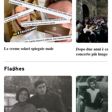
Le creme solari spiegate male
Dopo due anni è camb
concerto più lungo d
Fla
hes