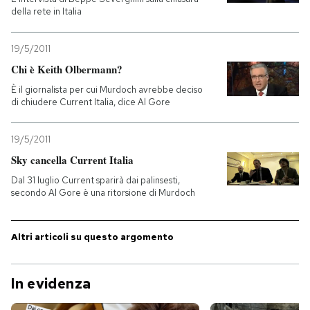
della rete in Italia
PODCAST
19/5/2011
Chi è Keith Olbermann?
NEWSLETTER
È il giornalista per cui Murdoch avrebbe deciso
di chiudere Current Italia, dice Al Gore
I MIEI PREFERITI
19/5/2011
Sky cancella Current Italia
SHOP
Dal 31 luglio Current sparirà dai palinsesti,
secondo Al Gore è una ritorsione di Murdoch
CALENDARIO
Altri articoli su questo argomento
AREA PERSONALE
In evidenza
Entra