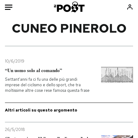
Auto
CUNEO PINEROLO
HOME
Italia
Moda
Mondo
Libri
10/6/2019
Politica
Consumismi
“Un uomo solo al comando”
Tecnologia
Storie/Idee
Settant'anni fa ci fu una delle più grandi
imprese del ciclismo e dello sport, che tra
Internet
Ok Boomer!
moltissime altre cose rese famosa questa frase
Scienza
Media
Cultura
Europa
Altri articoli su questo argomento
Economia
Altrecose
Sport
Mondiali calcio 2026
26/5/2018