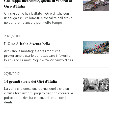
Che tappa incredibile, quella di venerdì al
Giro d’Italia
PODCAST
Chris Froome ha ribaltato il Giro d'Italia con
una fuga a 82 chilometri e tre salite dall'arrivo:
ne parleremo ancora per molto tempo
NEWSLETTER
23/5/2019
Il Giro d’Italia diventa bello
I MIEI PREFERITI
Arrivano le montagne e tra i molti che
proveranno a usarle per attaccare il favorito –
SHOP
lo sloveno Primoz Roglic – c'è Vincenzo Nibali
27/5/2017
CALENDARIO
14 grandi storie dei Giri d’Italia
La volta che corse una donna, quella che un
AREA PERSONALE
ciclista fortissimo fu pagato per non correre, e
poi scioperi, rivalità e manubri tenuti con i
denti
Entra