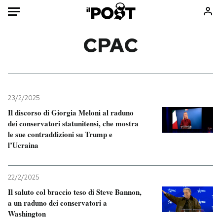
Auto
CPAC
HOME
Italia
Moda
Mondo
Libri
23/2/2025
Politica
Consumismi
Il discorso di Giorgia Meloni al raduno
dei conservatori statunitensi, che mostra
Tecnologia
Storie/Idee
le sue contraddizioni su Trump e
Internet
Ok Boomer!
l’Ucraina
Scienza
Media
Cultura
Europa
22/2/2025
Economia
Altrecose
Il saluto col braccio teso di Steve Bannon,
Sport
Mondiali calcio 2026
a un raduno dei conservatori a
Washington