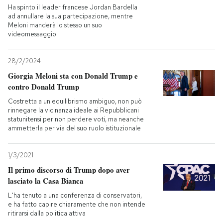
Ha spinto il leader francese Jordan Bardella
ad annullare la sua partecipazione, mentre
PODCAST
Meloni manderà lo stesso un suo
videomessaggio
NEWSLETTER
28/2/2024
Giorgia Meloni sta con Donald Trump e
contro Donald Trump
I MIEI PREFERITI
Costretta a un equilibrismo ambiguo, non può
rinnegare la vicinanza ideale ai Repubblicani
SHOP
statunitensi per non perdere voti, ma neanche
ammetterla per via del suo ruolo istituzionale
CALENDARIO
1/3/2021
Il primo discorso di Trump dopo aver
lasciato la Casa Bianca
AREA PERSONALE
L'ha tenuto a una conferenza di conservatori,
e ha fatto capire chiaramente che non intende
Entra
ritirarsi dalla politica attiva