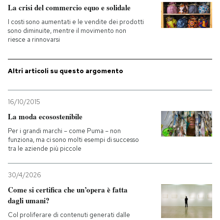
La crisi del commercio equo e solidale
PODCAST
I costi sono aumentati e le vendite dei prodotti
sono diminuite, mentre il movimento non
riesce a rinnovarsi
NEWSLETTER
Altri articoli su questo argomento
I MIEI PREFERITI
16/10/2015
La moda ecosostenibile
SHOP
Per i grandi marchi – come Puma – non
funziona, ma ci sono molti esempi di successo
tra le aziende più piccole
CALENDARIO
30/4/2026
AREA PERSONALE
Come si certifica che un’opera è fatta
dagli umani?
Entra
Col proliferare di contenuti generati dalle