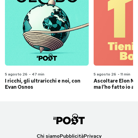
5 agosto 26
-
47 min
5 agosto 26
-
11 min
I ricchi, gli ultraricchi e noi, con
Ascoltare Elon Mus
Evan Osnos
ma l’ho fatto io al
Chi siamo
Pubblicità
Privacy