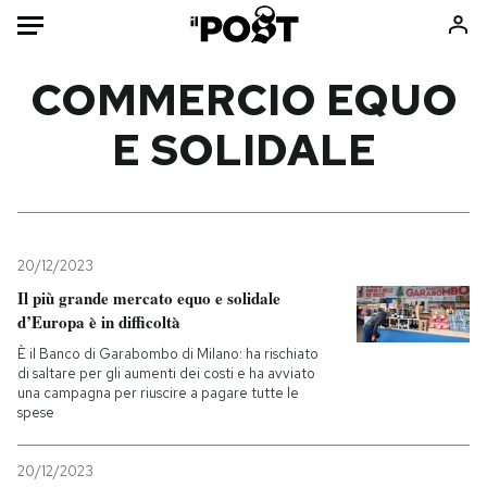
Auto
COMMERCIO EQUO
E SOLIDALE
HOME
Italia
Moda
Mondo
Libri
Politica
Consumismi
20/12/2023
Tecnologia
Storie/Idee
Il più grande mercato equo e solidale
Internet
Ok Boomer!
d’Europa è in difficoltà
Scienza
Media
È il Banco di Garabombo di Milano: ha rischiato
Cultura
Europa
di saltare per gli aumenti dei costi e ha avviato
una campagna per riuscire a pagare tutte le
Economia
Altrecose
spese
Sport
Mondiali calcio 2026
20/12/2023