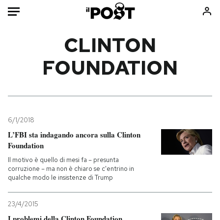
Auto
CLINTON
FOUNDATION
HOME
Italia
Moda
Mondo
Libri
Politica
Consumismi
6/1/2018
Tecnologia
Storie/Idee
L’FBI sta indagando ancora sulla Clinton
Internet
Ok Boomer!
Foundation
Scienza
Media
Il motivo è quello di mesi fa – presunta
Cultura
Europa
corruzione – ma non è chiaro se c'entrino in
qualche modo le insistenze di Trump
Economia
Altrecose
Sport
Mondiali calcio 2026
23/4/2015
I problemi della Clinton Foundation