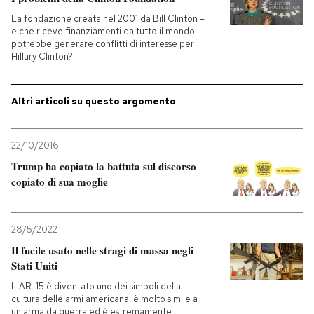
La fondazione creata nel 2001 da Bill Clinton –
PODCAST
e che riceve finanziamenti da tutto il mondo –
potrebbe generare conflitti di interesse per
Hillary Clinton?
NEWSLETTER
Altri articoli su questo argomento
I MIEI PREFERITI
22/10/2016
Trump ha copiato la battuta sul discorso
SHOP
copiato di sua moglie
CALENDARIO
28/5/2022
Il fucile usato nelle stragi di massa negli
AREA PERSONALE
Stati Uniti
L'AR-15 è diventato uno dei simboli della
Entra
cultura delle armi americana, è molto simile a
un'arma da guerra ed è estremamente