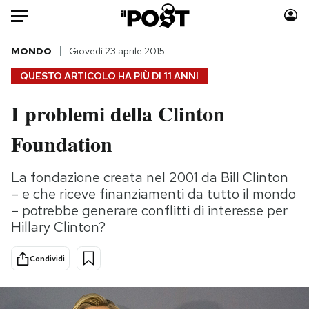
Auto
MONDO
Giovedì 23 aprile 2015
QUESTO ARTICOLO HA PIÙ DI
11 ANNI
HOME
I problemi della Clinton
Italia
Moda
Foundation
Mondo
Libri
Politica
Consumismi
La fondazione creata nel 2001 da Bill Clinton
Tecnologia
Storie/Idee
– e che riceve finanziamenti da tutto il mondo
Internet
Ok Boomer!
– potrebbe generare conflitti di interesse per
Scienza
Media
Hillary Clinton?
Cultura
Europa
Economia
Altrecose
Condividi
Sport
Mondiali calcio 2026