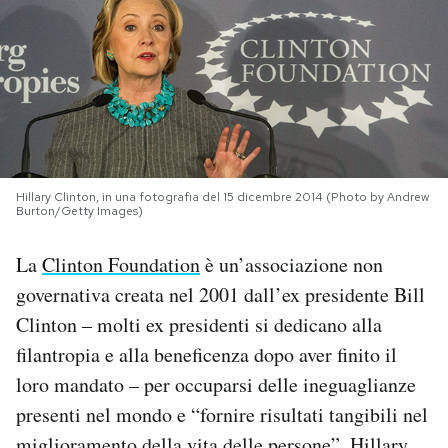
PODCAST
NEWSLETTER
I MIEI PREFERITI
Hillary Clinton, in una fotografia del 15 dicembre 2014 (Photo by Andrew
Burton/Getty Images)
SHOP
La
Clinton Foundation
è un’associazione non
governativa creata nel 2001 dall’ex presidente Bill
CALENDARIO
Clinton – molti ex presidenti si dedicano alla
filantropia e alla beneficenza dopo aver finito il
AREA PERSONALE
loro mandato – per occuparsi delle ineguaglianze
presenti nel mondo e “fornire risultati tangibili nel
Area Personale
Newsletter
miglioramento della vita delle persone”. Hillary