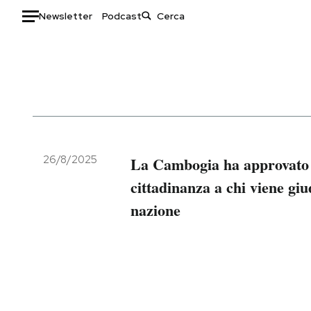
Newsletter
Podcast
Auto
HOME
Italia
Moda
Mondo
Libri
Politica
Consumismi
26/8/2025
La Cambogia ha approvato u
Tecnologia
Storie/Idee
cittadinanza a chi viene giu
Internet
Ok Boomer!
nazione
Scienza
Media
Cultura
Europa
Economia
Altrecose
Sport
Mondiali calcio 2026