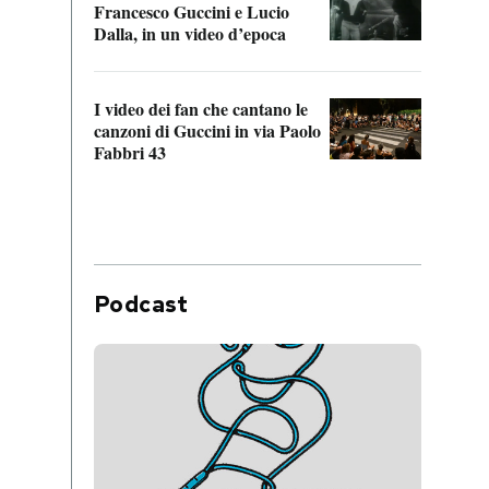
Francesco Guccini e Lucio
“Loco
Dalla, in un video d’epoca
Franc
I video dei fan che cantano le
Il de
canzoni di Guccini in via Paolo
Edoar
Fabbri 43
cappi
Podcast