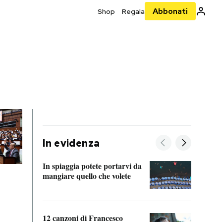
Abbonati
Shop
Regala
In evidenza
In spiaggia potete portarvi da
mangiare quello che volete
Dopo 
accor
di se
12 canzoni di Francesco