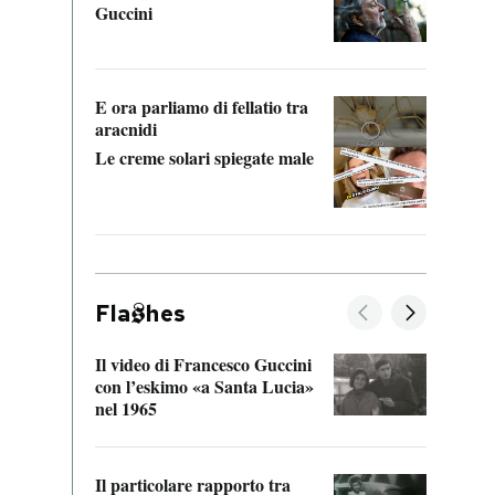
Guccini
Alcun
manci
E ora parliamo di fellatio tra
aracnidi
Le creme solari spiegate male
Fla
hes
Il video di Francesco Guccini
Sulla
con l’eskimo «a Santa Lucia»
vorti
nel 1965
veder
Il particolare rapporto tra
La ve