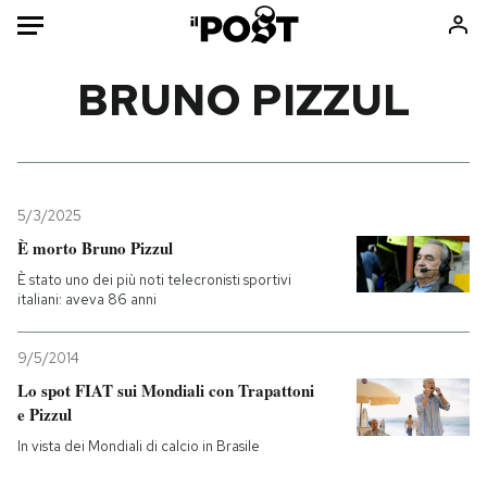
Auto
BRUNO PIZZUL
HOME
Italia
Moda
Mondo
Libri
5/3/2025
Politica
Consumismi
È morto Bruno Pizzul
Tecnologia
Storie/Idee
È stato uno dei più noti telecronisti sportivi
italiani: aveva 86 anni
Internet
Ok Boomer!
Scienza
Media
9/5/2014
Cultura
Europa
Lo spot FIAT sui Mondiali con Trapattoni
Economia
Altrecose
e Pizzul
Sport
Mondiali calcio 2026
In vista dei Mondiali di calcio in Brasile