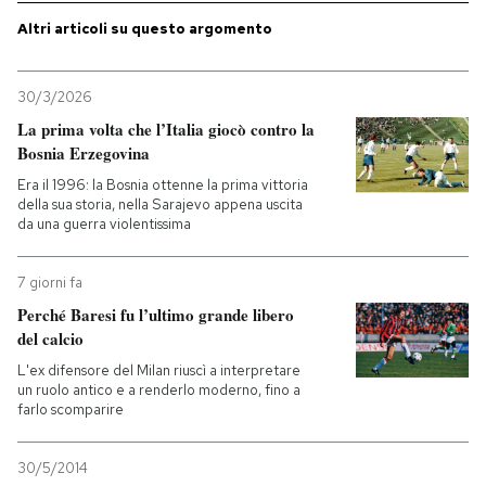
Altri articoli su questo argomento
PODCAST
30/3/2026
NEWSLETTER
La prima volta che l’Italia giocò contro la
Bosnia Erzegovina
Era il 1996: la Bosnia ottenne la prima vittoria
I MIEI PREFERITI
della sua storia, nella Sarajevo appena uscita
da una guerra violentissima
SHOP
7 giorni fa
Perché Baresi fu l’ultimo grande libero
CALENDARIO
del calcio
L'ex difensore del Milan riuscì a interpretare
un ruolo antico e a renderlo moderno, fino a
AREA PERSONALE
farlo scomparire
Entra
30/5/2014