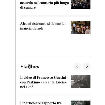
accordo nel concerto più lungo
di sempre
Il ci
parla
Alcuni ristoranti si danno la
nessu
mancia da soli
Fla
hes
Il video di Francesco Guccini
Sulla
con l’eskimo «a Santa Lucia»
vorti
nel 1965
veder
Il particolare rapporto tra
La ve