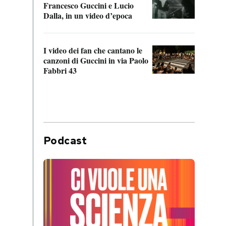
Francesco Guccini e Lucio
“Loco
Dalla, in un video d’epoca
Franc
I video dei fan che cantano le
Il de
canzoni di Guccini in via Paolo
Edoar
Fabbri 43
cappi
Podcast