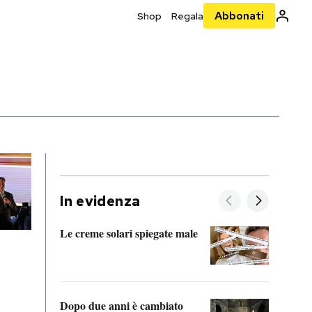
Abbonati
Shop
Regala
In evidenza
Le creme solari spiegate male
FitAc
guerr
Dopo due anni è cambiato
A cos