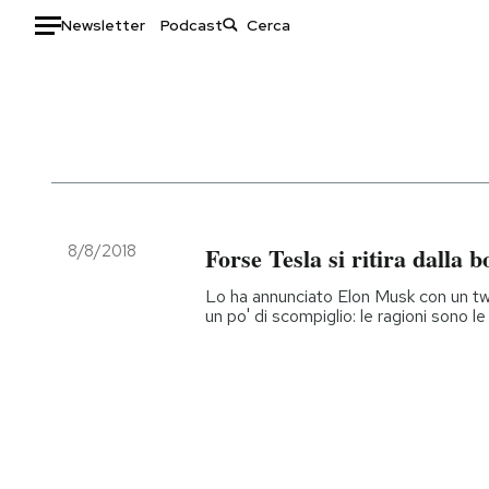
Newsletter
Podcast
Auto
HOME
Italia
Moda
Mondo
Libri
Politica
Consumismi
8/8/2018
Forse Tesla si ritira dalla b
Tecnologia
Storie/Idee
Lo ha annunciato Elon Musk con un t
Internet
Ok Boomer!
un po' di scompiglio: le ragioni sono 
Scienza
Media
Cultura
Europa
Economia
Altrecose
Sport
Mondiali calcio 2026