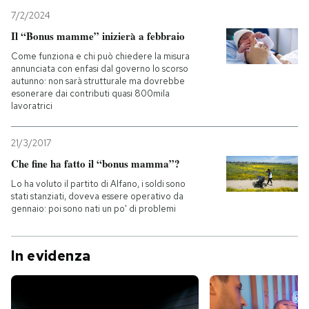
7/2/2024
PODCAST
Il “Bonus mamme” inizierà a febbraio
Come funziona e chi può chiedere la misura
annunciata con enfasi dal governo lo scorso
NEWSLETTER
autunno: non sarà strutturale ma dovrebbe
esonerare dai contributi quasi 800mila
lavoratrici
I MIEI PREFERITI
21/3/2017
Che fine ha fatto il “bonus mamma”?
SHOP
Lo ha voluto il partito di Alfano, i soldi sono
stati stanziati, doveva essere operativo da
gennaio: poi sono nati un po' di problemi
CALENDARIO
In evidenza
AREA PERSONALE
Entra