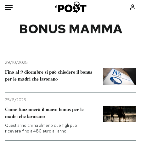
Auto
BONUS MAMMA
HOME
Italia
Moda
Mondo
Libri
29/10/2025
Politica
Consumismi
Fino al 9 dicembre si può chiedere il bonus
per le madri che lavorano
Tecnologia
Storie/Idee
Internet
Ok Boomer!
Scienza
Media
25/6/2025
Cultura
Europa
Come funzionerà il nuovo bonus per le
madri che lavorano
Economia
Altrecose
Sport
Mondiali calcio 2026
Quest'anno chi ha almeno due figli può
ricevere fino a 480 euro all'anno