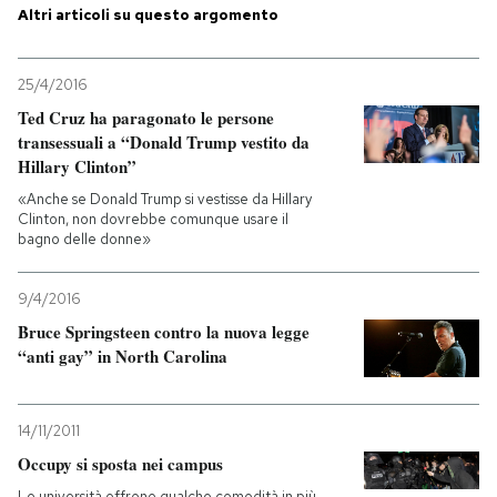
Altri articoli su questo argomento
PODCAST
25/4/2016
Ted Cruz ha paragonato le persone
NEWSLETTER
transessuali a “Donald Trump vestito da
Hillary Clinton”
I MIEI PREFERITI
«Anche se Donald Trump si vestisse da Hillary
Clinton, non dovrebbe comunque usare il
bagno delle donne»
SHOP
9/4/2016
Bruce Springsteen contro la nuova legge
CALENDARIO
“anti gay” in North Carolina
AREA PERSONALE
14/11/2011
Entra
Occupy si sposta nei campus
Le università offrono qualche comodità in più