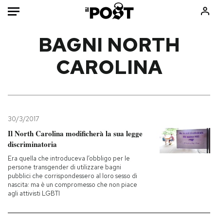
Auto
BAGNI NORTH
CAROLINA
HOME
Italia
Moda
Mondo
Libri
Politica
Consumismi
30/3/2017
Tecnologia
Storie/Idee
Il North Carolina modificherà la sua legge
Internet
Ok Boomer!
discriminatoria
Scienza
Media
Era quella che introduceva l’obbligo per le
Cultura
Europa
persone transgender di utilizzare bagni
pubblici che corrispondessero al loro sesso di
Economia
Altrecose
nascita: ma è un compromesso che non piace
agli attivisti LGBTI
Sport
Mondiali calcio 2026